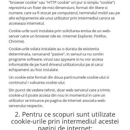
"browser cookie" sau "HTTP cookie" ori pur si simplu "cookie")
reprezinta un fisier de mici dimensiuni, format din litere si
numere, care va fi stocat pe computerul, terminalul mobil sau pe
alte echipamente ale unui utilizator prin intermediul carora se
acceseaza internetul.
Cookie-urile sunt instalate prin solicitarea emisa de un web-
server catre un browser (de ex. Internet Explorer, Firefox,
Chrome).
Cookie-urile odata instalate au o durata de existenta
determinata, ramanand "pasive", in sensul ca nu contin
programe software, virusi sau spyware si nu vor accesa
informatiile de pe hard driverul utilizatorului pe al carui
echipament au fost instalate.
Un cookie este format din doua parti:numele cookie-ului si
continutul / valoarea cookie-ului.
Din punct de vedere tehnic, doar web-serverul care a trimis
cookie-ul il poate accesa din nou in momentul in care un
utilizator se intoarce pe pagina de internet asociata web-
serverului respectiv.
2. Pentru ce scopuri sunt utilizate
cookie-urile prin intermediul acestei
pagini de internet: