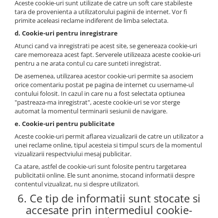
Aceste cookie-uri sunt utilizate de catre un soft care stabileste
tara de provenienta a utilizatorului paginii de internet. Vor fi
primite aceleasi reclame indiferent de limba selectata.
d. Cookie-uri pentru inregistrare
Atunci cand va inregistrati pe acest site, se genereaza cookie-uri
care memoreaza acest fapt. Serverele utilizeaza aceste cookie-uri
pentru a ne arata contul cu care sunteti inregistrat.
De asemenea, utilizarea acestor cookie-uri permite sa asociem
orice comentariu postat pe pagina de internet cu username-ul
contului folosit. In cazul in care nu a fost selectata optiunea
"pastreaza-ma inregistrat", aceste cookie-uri se vor sterge
automat la momentul terminarii sesiunii de navigare.
e. Cookie-uri pentru publicitate
Aceste cookie-uri permit aflarea vizualizarii de catre un utilizator a
unei reclame online, tipul acesteia si timpul scurs de la momentul
vizualizarii respectviului mesaj publicitar.
Ca atare, astfel de cookie-uri sunt folosite pentru targetarea
publicitatii online. Ele sunt anonime, stocand informatii despre
contentul vizualizat, nu si despre utilizatori.
6. Ce tip de informatii sunt stocate si
accesate prin intermediul cookie-