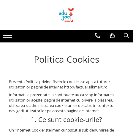
Alege Vârsta
1-2 ani
3-4 ani
5-7 ani
Politica Cookies
8-99 ani
Prezenta Politica privind fisierele cookies se aplica tuturor
utilizatorilor paginii de internet http://factual.silkmart.ro.
Informatiile prezentate in continuare au ca scop informarea
utilizatorilor acestei pagini de internet cu privire la plasarea,
utilizarea si administrarea cookie-urilor de catre in contextul
navigarii utilizatorilor pe aceasta pagina de internet.
1. Ce sunt cookie-urile?
Un "internet Cookie" (termen cunoscut si sub denumirea de