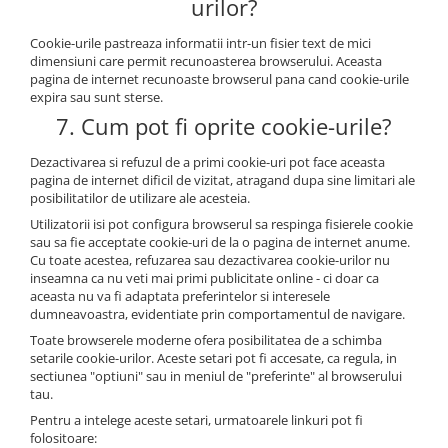
urilor?
Cookie-urile pastreaza informatii intr-un fisier text de mici
dimensiuni care permit recunoasterea browserului. Aceasta
pagina de internet recunoaste browserul pana cand cookie-urile
expira sau sunt sterse.
7. Cum pot fi oprite cookie-urile?
Dezactivarea si refuzul de a primi cookie-uri pot face aceasta
pagina de internet dificil de vizitat, atragand dupa sine limitari ale
posibilitatilor de utilizare ale acesteia.
Utilizatorii isi pot configura browserul sa respinga fisierele cookie
sau sa fie acceptate cookie-uri de la o pagina de internet anume.
Cu toate acestea, refuzarea sau dezactivarea cookie-urilor nu
inseamna ca nu veti mai primi publicitate online - ci doar ca
aceasta nu va fi adaptata preferintelor si interesele
dumneavoastra, evidentiate prin comportamentul de navigare.
Toate browserele moderne ofera posibilitatea de a schimba
setarile cookie-urilor. Aceste setari pot fi accesate, ca regula, in
sectiunea "optiuni" sau in meniul de "preferinte" al browserului
tau.
Pentru a intelege aceste setari, urmatoarele linkuri pot fi
folositoare: