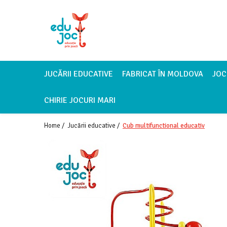
Alege Vârsta
1-2 ani
3-4 ani
JUCĂRII EDUCATIVE
FABRICAT ÎN MOLDOVA
JOC
5-7 ani
CHIRIE JOCURI MARI
8-99 ani
Home /
Jucării educative /
Cub multifunctional educativ