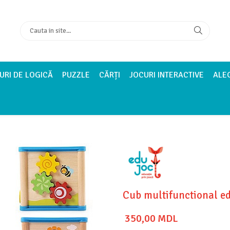
URI DE LOGICĂ
PUZZLE
CĂRȚI
JOCURI INTERACTIVE
ALE
Cub multifunctional e
350,00 MDL