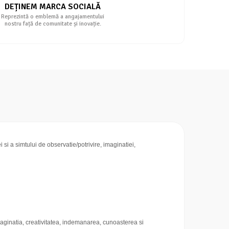
DEȚINEM MARCA SOCIALĂ
Reprezintă o emblemă a angajamentului
nostru față de comunitate și inovație.
 si a simtului de observatie/potrivire, imaginatiei,
 imaginatia, creativitatea, indemanarea, cunoasterea si