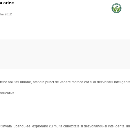
a orice
din 2012
lor abilitati umane, atat din punct de vedere motrice cat si al dezvoltarii inteligentei
 educativa:
e pot invata jucandu-se, explorand cu multa curiozitate si dezvoltandu-si inteligenta,