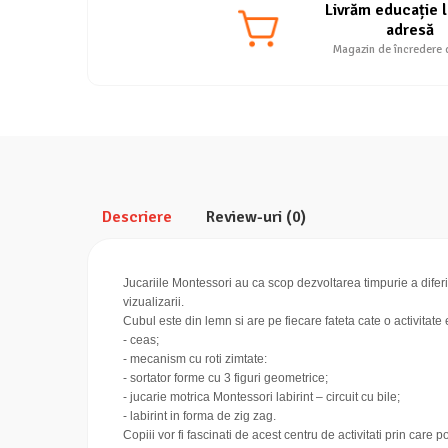
Livrăm educație l
adresă
Magazin de încredere 
Descriere
Review-uri
(0)
Jucariile Montessori au ca scop dezvoltarea timpurie a diferite
vizualizarii.
Cubul este din lemn si are pe fiecare fateta cate o activitate
- ceas;
- mecanism cu roti zimtate:
- sortator forme cu 3 figuri geometrice;
- jucarie motrica Montessori labirint – circuit cu bile;
- labirint in forma de zig zag.
Copiii vor fi fascinati de acest centru de activitati prin car