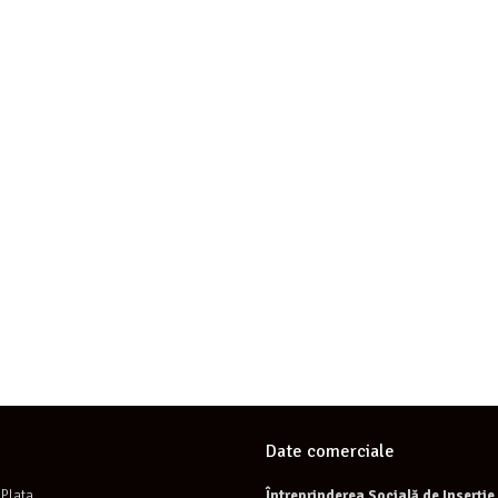
Date comerciale
Plata
Întreprinderea Socială de Inserți