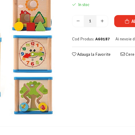
In stoc
A
Cod Produs:
A60187
Ai nevoie d
Adauga la Favorite
Cere 