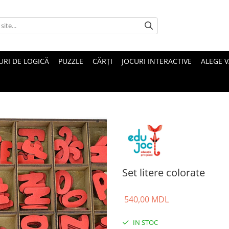
URI DE LOGICĂ
PUZZLE
CĂRȚI
JOCURI INTERACTIVE
ALEGE 
Set litere colorate
540,00 MDL
IN STOC