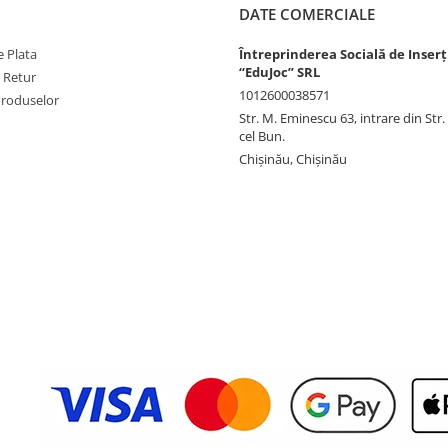
DATE COMERCIALE
 Plata
Întreprinderea Socială de Inserț
“EduJoc” SRL
e Retur
1012600038571
Produselor
Str. M. Eminescu 63, intrare din Str
cel Bun.
Chișinău, Chișinău