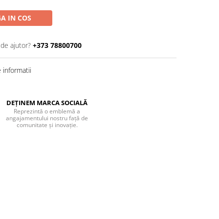
A IN COS
 de ajutor?
+373 78800700
informatii
DEȚINEM MARCA SOCIALĂ
Reprezintă o emblemă a
angajamentului nostru față de
comunitate și inovație.