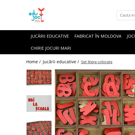
Alege Vârsta
1-2 ani
JUCĂRII EDUCATIVE
FABRICAT ÎN MOLDOVA
JOC
3-4 ani
CHIRIE JOCURI MARI
5-7 ani
8-99 ani
Home /
Jucării educative /
Set litere colorate