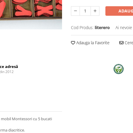
ADAUG
Cod Produs:
literero
Ai nevoie
Adauga la Favorite
Cere 
ice adresă
din 2012
bet mobil Montessori cu 5 bucati
orma diacritice.