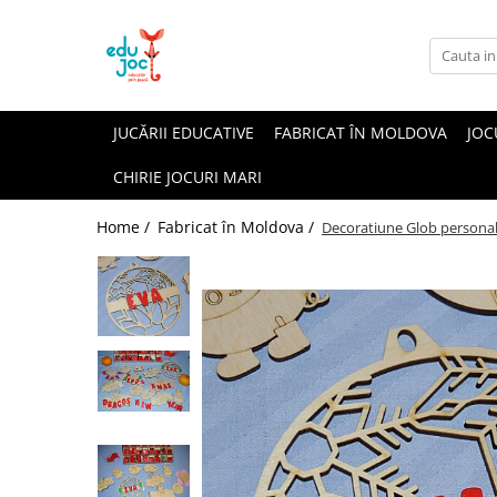
Alege Vârsta
1-2 ani
JUCĂRII EDUCATIVE
FABRICAT ÎN MOLDOVA
JOC
3-4 ani
CHIRIE JOCURI MARI
5-7 ani
8-99 ani
Home /
Fabricat în Moldova /
Decoratiune Glob personal