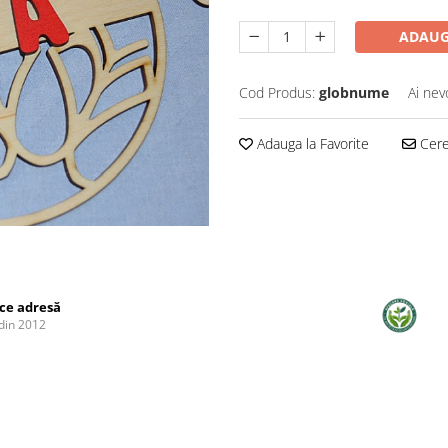
ADAUG
Cod Produs:
globnume
Ai nev
Adauga la Favorite
Cere 
ice adresă
din 2012