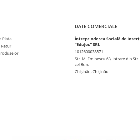
DATE COMERCIALE
 Plata
Întreprinderea Socială de Inserț
“EduJoc” SRL
e Retur
1012600038571
Produselor
Str. M. Eminescu 63, intrare din Str
cel Bun.
Chișinău, Chișinău