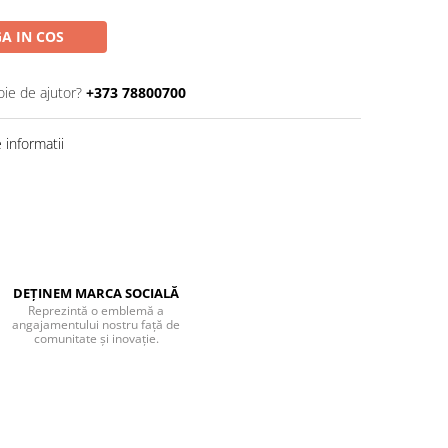
A IN COS
oie de ajutor?
+373 78800700
informatii
DEȚINEM MARCA SOCIALĂ
Reprezintă o emblemă a
angajamentului nostru față de
comunitate și inovație.