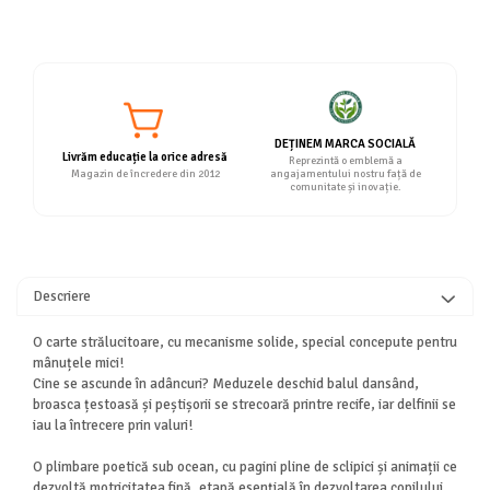
DEȚINEM MARCA SOCIALĂ
Livrăm educație la orice adresă
Reprezintă o emblemă a
Magazin de încredere din 2012
angajamentului nostru față de
comunitate și inovație.
Descriere
O carte strălucitoare, cu mecanisme solide, special concepute pentru
mânuțele mici!
Cine se ascunde în adâncuri? Meduzele deschid balul dansând,
broasca țestoasă și peștișorii se strecoară printre recife, iar delfinii se
iau la întrecere prin valuri!
O plimbare poetică sub ocean, cu pagini pline de sclipici și animații ce
dezvoltă motricitatea fină, etapă esențială în dezvoltarea copilului.