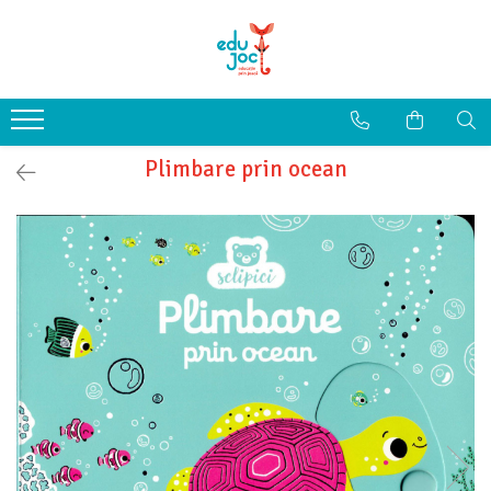
Alege Vârsta
1-2 ani
3-4 ani
Plimbare prin ocean
5-7 ani
8-99 ani