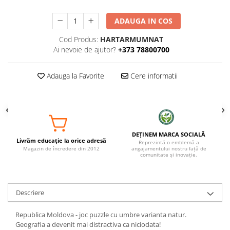
ADAUGA IN COS
Cod Produs:
HARTARMUMNAT
Ai nevoie de ajutor?
+373 78800700
Adauga la Favorite
Cere informatii
DEȚINEM MARCA SOCIALĂ
Livrăm educație la orice adresă
Reprezintă o emblemă a
Magazin de încredere din 2012
angajamentului nostru față de
comunitate și inovație.
Descriere
Republica Moldova - joc puzzle cu umbre varianta natur.
Geografia a devenit mai distractiva ca niciodata!