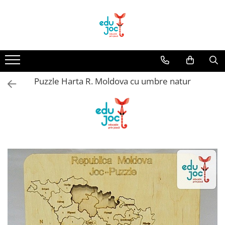
Alege Vârsta
1-2 ani
3-4 ani
Puzzle Harta R. Moldova cu umbre natur
5-7 ani
8-99 ani