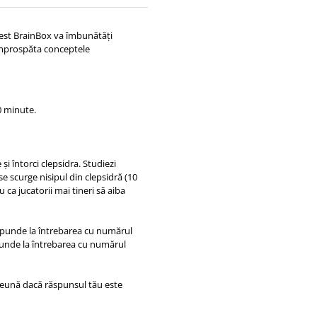
 acest BrainBox va îmbunătăți
eîmprospăta conceptele
0 minute.
și întorci clepsidra. Studiezi
e scurge nisipul din clepsidră (10
 ca jucatorii mai tineri să aiba
răspunde la întrebarea cu numărul
ăspunde la întrebarea cu numărul
mpreună dacă răspunsul tău este