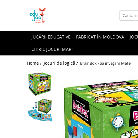
Alege Vârsta
1-2 ani
JUCĂRII EDUCATIVE
FABRICAT ÎN MOLDOVA
JOC
3-4 ani
CHIRIE JOCURI MARI
5-7 ani
8-99 ani
Home /
Jocuri de logică /
BrainBox - Să învățăm Mate