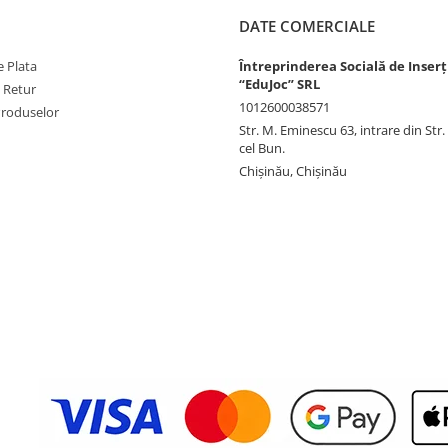
DATE COMERCIALE
 Plata
Întreprinderea Socială de Inserț
“EduJoc” SRL
e Retur
1012600038571
Produselor
Str. M. Eminescu 63, intrare din Str
cel Bun.
Chișinău, Chișinău