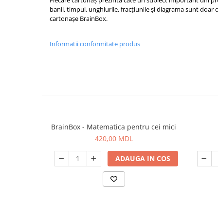
Fiecare cartonaș prezintă câte un subiect important din p
banii, timpul, unghiurile, fracțiunile și diagrama sunt doar
cartonașe BrainBox.
Informatii conformitate produs
BrainBox - Matematica pentru cei mici
420,00 MDL
ADAUGA IN COS