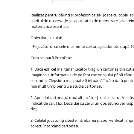
Realizat pentru părinți și profesori ca să-l joace cu copiii,
spiritul de observație și capacitatea de memorare și va r
matematice esențiale.
Obiectivul jocului:
- Fii jucătorul cu cele mai multe cartonașe adunate după 1
Cum se joacă BrainBox:
1. Dacă ești cel mai tânăr jucător tragi un cartonaș din cutie 
imaginea și informațiile de pe fața cartonașului până când s
secunde). Clepsidra mai poate fi întoarsă încă o dată pentru
mai mult timp pentru a studia cartonașul.
2. Apoi dai cartonațul unui alt jucător ți dai cu zarul. Vei 
indicat de zar. ( Ex. Dacă dai cu zarul un doi, atunci vei r
doi).
3. Celalat jucător îți citește întrebarea și apoi verificați î
corect, întorcând cartonașul.