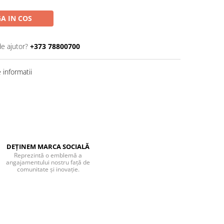
A IN COS
de ajutor?
+373 78800700
informatii
DEȚINEM MARCA SOCIALĂ
Reprezintă o emblemă a
angajamentului nostru față de
comunitate și inovație.