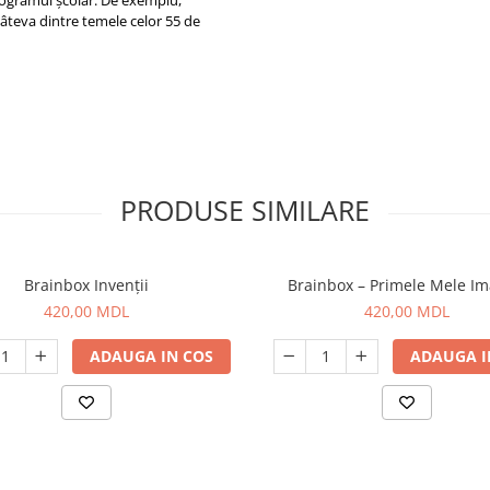
rogramul școlar. De exemplu,
 câteva dintre temele celor 55 de
PRODUSE SIMILARE
Brainbox Invenții
Brainbox – Primele Mele Im
420,00 MDL
420,00 MDL
ADAUGA IN COS
ADAUGA I