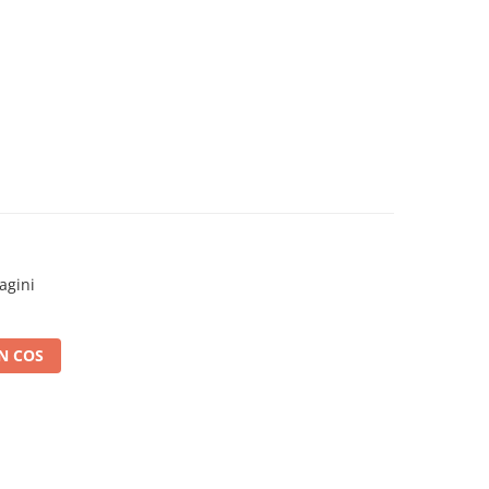
agini
N COS