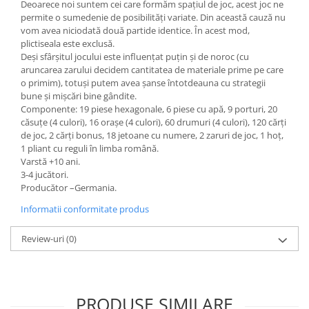
Deoarece noi suntem cei care formăm spaţiul de joc, acest joc ne
permite o sumedenie de posibilităţi variate. Din această cauză nu
vom avea niciodată două partide identice. În acest mod,
plictiseala este exclusă.
Deşi sfârşitul jocului este influenţat puţin şi de noroc (cu
aruncarea zarului decidem cantitatea de materiale prime pe care
o primim), totuşi putem avea şanse întotdeauna cu strategii
bune şi mişcări bine gândite.
Componente: 19 piese hexagonale, 6 piese cu apă, 9 porturi, 20
căsuţe (4 culori), 16 oraşe (4 culori), 60 drumuri (4 culori), 120 cărţi
de joc, 2 cărţi bonus, 18 jetoane cu numere, 2 zaruri de joc, 1 hoţ,
1 pliant cu reguli în limba română.
Varstă +10 ani.
3-4 jucători.
Producător –Germania.
Informatii conformitate produs
Review-uri
(0)
PRODUSE SIMILARE