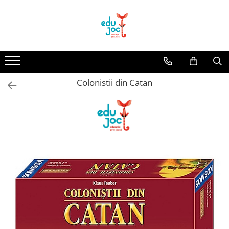
Alege Vârsta
1-2 ani
3-4 ani
Colonistii din Catan
5-7 ani
8-99 ani