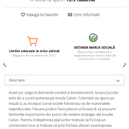
Adauga la Favorite
Cere informatii
DEȚINEM MARCA SOCIALĂ
Livrăm educație la orice adresă
Reprezintă o emblemă a
Magazin de încredere din 2012
angajamentului nostru față de
comunitate și inovație.
Descriere
Acest joc asigură distracţie variată şi emoţionantă. Scopul jocului
este de a cuceri puterea pe insula Catan. Coloniştii au ajuns pe
insulă şi au început construcţiile folosindu-se de materialele
neprelucrate. Fiecare jucător face planuri şi încearcă să procure
teritoriile importante din punct de vedere strategic ale insulei
Catan. Pentru îndeplinirea planurilor trebuie să fii însă un
comerciant bun şi trebuie să poţi încheia afaceri avantajoase.