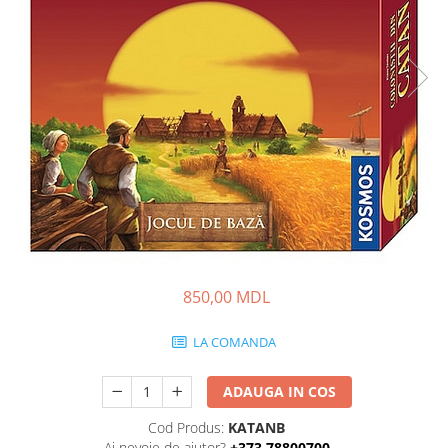
850,00 MDL
LA COMANDA
ADAUGA IN COS
Cod Produs:
KATANB
Ai nevoie de ajutor?
+373 78800700