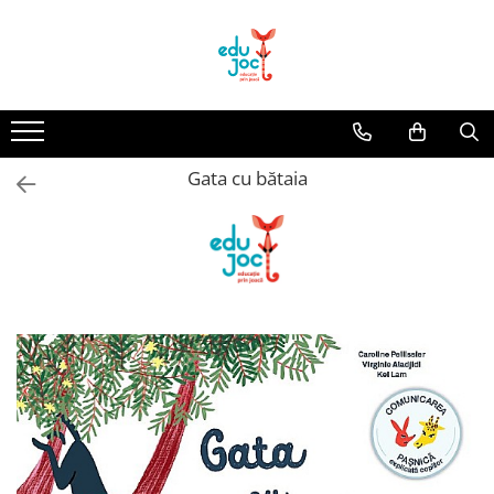
Alege Vârsta
1-2 ani
3-4 ani
Gata cu bătaia
5-7 ani
8-99 ani