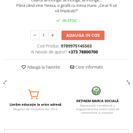
Cearta
se încinge, se încinge, se încinge…
Până când vine Tereza, o girafă cu inima mare: „Ce-ar fi să
vă
împăcați?”
IN STOC
ADAUGA IN COS
Cod Produs:
9789975145503
Ai nevoie de ajutor?
+373 78800700
Adauga la Favorite
Cere informatii
DEȚINEM MARCA SOCIALĂ
Livrăm educație la orice adresă
Reprezintă o emblemă a
Magazin de încredere din 2012
angajamentului nostru față de
comunitate și inovație.