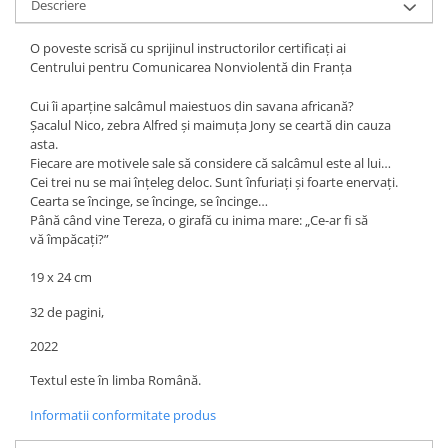
Descriere
O poveste scrisă cu sprijinul instructorilor certificați ai
Centrului
pentru Comunicarea Nonviolentă din Franța
Cui îi aparține salcâmul maiestuos din savana africană?
Șacalul Nico, zebra Alfred şi maimuța Jony se ceartă din cauza
asta.
Fiecare are motivele sale să considere că salcâmul este al lui…
Cei trei nu se mai înțeleg deloc. Sunt înfuriați şi foarte enervați.
Cearta
se încinge, se încinge, se încinge…
Până când vine Tereza, o girafă cu inima mare: „Ce-ar fi să
vă
împăcați?”
19 x 24 cm
32 de pagini,
2022
Textul este în limba Română.
Informatii conformitate produs