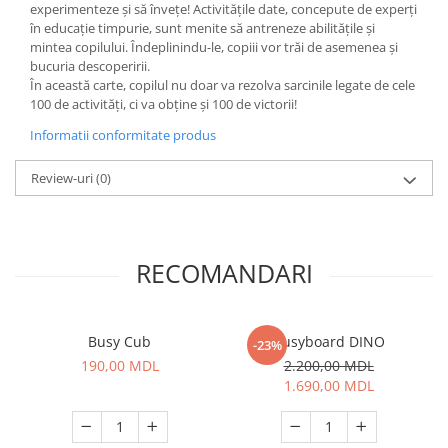
experimenteze și să învețe! Activitățile date, concepute de experți
în educație timpurie, sunt menite să antreneze abilitățile și
mintea copilului. Îndeplinindu-le, copiii vor trăi de asemenea și
bucuria descoperirii.
În această carte, copilul nu doar va rezolva sarcinile legate de cele
100 de activități, ci va obține și 100 de victorii!
Informatii conformitate produs
Review-uri
(0)
RECOMANDARI
Busy Cub
Busyboard DINO
-23%
190,00 MDL
2.200,00 MDL
1.690,00 MDL