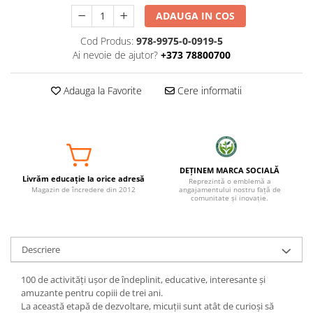
ADAUGA IN COS
Cod Produs:
978-9975-0-0919-5
Ai nevoie de ajutor?
+373 78800700
Adauga la Favorite
Cere informatii
DEȚINEM MARCA SOCIALĂ
Livrăm educație la orice adresă
Reprezintă o emblemă a
Magazin de încredere din 2012
angajamentului nostru față de
comunitate și inovație.
Descriere
100 de activități ușor de îndeplinit, educative, interesante și
amuzante pentru copiii de trei ani.
La această etapă de dezvoltare, micuții sunt atât de curioși să