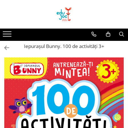
Alege Vârsta
1-2 ani
3-4 ani
Iepurașul Bunny. 100 de activități 3+
5-7 ani
8-99 ani