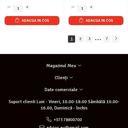
ADAUGA IN COS
ADAUGA IN COS
...
1
2
3
7
Magazinul Meu
Clienți
Date comerciale
Suport clienti
Luni - Vineri, 10.00-18.00 Sâmbătă 10.00-
16.00, Duminică - închis
+373 78800700
edujoc.eu@gmail.com