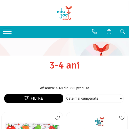
Alege Vârsta
1-2 ani
3-4 ani
5-7 ani
8-99 ani
3-4 ani
Afiseaza:
1-
48
din
290
produse
FILTRE