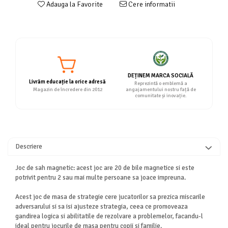
Adauga la Favorite
Cere informatii
DEȚINEM MARCA SOCIALĂ
Livrăm educație la orice adresă
Reprezintă o emblemă a
Magazin de încredere din 2012
angajamentului nostru față de
comunitate și inovație.
Descriere
Joc de sah magnetic: acest joc are 20 de bile magnetice si este
potrivit pentru 2 sau mai multe persoane sa joace impreuna.
Acest joc de masa de strategie cere jucatorilor sa prezica miscarile
adversarului si sa isi ajusteze strategia, ceea ce promoveaza
gandirea logica si abilitatile de rezolvare a problemelor, facandu-l
ideal pentru jocurile de masa pentru copii si familie.