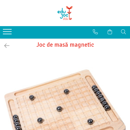
Alege Vârsta
1-2 ani
3-4 ani
Joc de masă magnetic
5-7 ani
8-99 ani