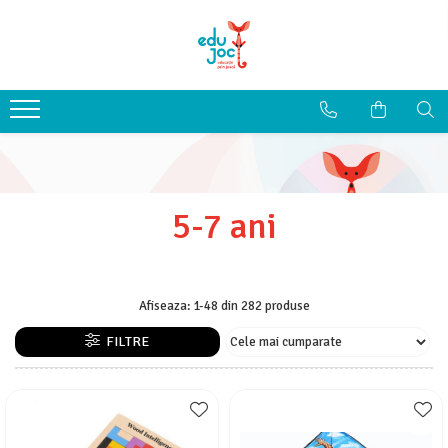
Alege Vârsta
1-2 ani
3-4 ani
5-7 ani
8-99 ani
5-7 ani
Afiseaza:
1-
48
din
282
produse
FILTRE