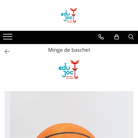
Alege Vârsta
1-2 ani
3-4 ani
Minge de baschet
5-7 ani
8-99 ani