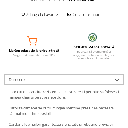
Adauga la Favorite
Cere informatii
DEȚINEM MARCA SOCIALĂ
Livrăm educație la orice adresă
Reprezintă o emblemă a
Magazin de încredere din 2012
angajamentului nostru față de
comunitate și inovație.
Descriere
Fabricat din cauciuc rezistent la uzura, care iti permite sa folosesti
mingea chiar si pe suprafete dure.
Datorită camerei de butil, mingea menține presiunea necesară
cât mai mult timp posibil.
Cordonul de nailon garantează sfericitate și rebound previzibil.