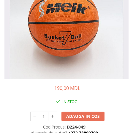
190,00 MDL
IN STOC
ADAUGA IN COS
Cod Produs:
D224-049
Ai nevoie de ajutor?
+373 78800700