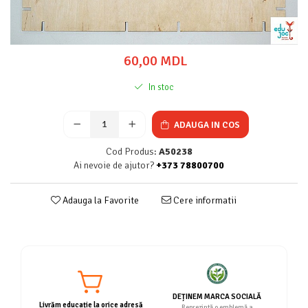
60,00 MDL
In stoc
ADAUGA IN COS
Cod Produs:
A50238
Ai nevoie de ajutor?
+373 78800700
Adauga la Favorite
Cere informatii
DEȚINEM MARCA SOCIALĂ
Livrăm educație la orice adresă
Reprezintă o emblemă a