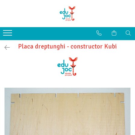
Alege Vârsta
1-2 ani
3-4 ani
Placa dreptunghi - constructor Kubi
5-7 ani
8-99 ani