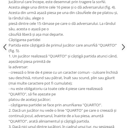
Jucătorul care începe, este desemnat prin tragere la sorŃi.
Acesta alege una dintre cele 16 piese şi o dă adversarului (fig. 4).
Acesta din urmă aşază piesa pe una din căsuŃele de pe platou şi,
la rândul său, alege o
piesă dintre cele 15 rămase pe care o dă adversarului. La rândul
său, acesta o aşază pe o
căsuŃă liberă şi aşa mai departe.
Câştigarea partidei
Partida este câştigată de primul jucător care anunŃă "QUARTO!"
(fig. 5).
1. Un jucător realizează "QUARTO!" şi câştigă partida atunci când,
aşezând piesa primită de
la adversar:
- creează o linie de 4 piese cu un caracter comun - culoare închisă
sau deschisă, rotund sau pătrat, înalt sau scund, plin sau găurit
(mai multe caractere pot fi cumulate);
- nu este obligatoriu ca toate cele 4 piese care realizează
"QUARTO", să fie aşezate pe
platou de acelaşi jucător;
- câştigarea partidei se face prin anunŃarea "QUARTO!".
2. Dacă un jucător nu vede o linie "QUARTO" pe care o creează şi
continuă jocul, adversarul, înainte de a lua piesa, anunță
"QUARTO!", arată aliniamentul şi câştigă partida.
3. Dacă nici unul dintre jucători, în cadrul unui tur, nu sesizează