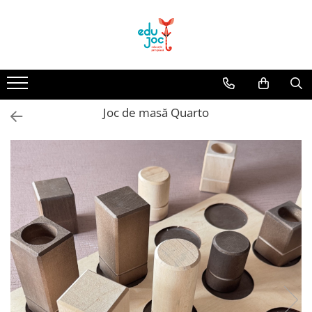
Alege Vârsta
1-2 ani
3-4 ani
Joc de masă Quarto
5-7 ani
8-99 ani