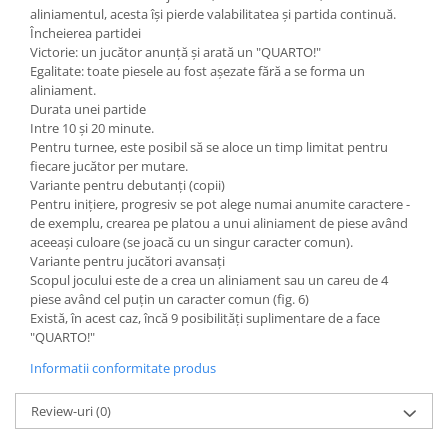
aliniamentul, acesta îşi pierde valabilitatea şi partida continuă.
Încheierea partidei
Victorie: un jucător anunță şi arată un "QUARTO!"
Egalitate: toate piesele au fost aşezate fără a se forma un
aliniament.
Durata unei partide
Intre 10 şi 20 minute.
Pentru turnee, este posibil să se aloce un timp limitat pentru
fiecare jucător per mutare.
Variante pentru debutanți (copii)
Pentru inițiere, progresiv se pot alege numai anumite caractere -
de exemplu, crearea pe platou a unui aliniament de piese având
aceeaşi culoare (se joacă cu un singur caracter comun).
Variante pentru jucători avansați
Scopul jocului este de a crea un aliniament sau un careu de 4
piese având cel puțin un caracter comun (fig. 6)
Există, în acest caz, încă 9 posibilități suplimentare de a face
"QUARTO!"
Informatii conformitate produs
Review-uri
(0)