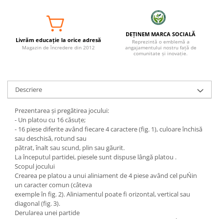
DEȚINEM MARCA SOCIALĂ
Livrăm educație la orice adresă
Reprezintă o emblemă a
Magazin de încredere din 2012
angajamentului nostru față de
comunitate și inovație.
Descriere
Prezentarea şi pregătirea jocului:
- Un platou cu 16 căsuțe;
- 16 piese diferite având fiecare 4 caractere (fig. 1), culoare închisă
sau deschisă, rotund sau
pătrat, înalt sau scund, plin sau găurit.
La începutul partidei, piesele sunt dispuse lângă platou .
Scopul jocului
Crearea pe platou a unui aliniament de 4 piese având cel puŃin
un caracter comun (câteva
exemple în fig. 2). Aliniamentul poate fi orizontal, vertical sau
diagonal (fig. 3).
Derularea unei partide