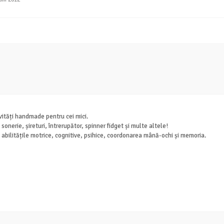
ități handmade pentru cei mici.
onerie, șireturi, întrerupător, spinner fidget și multe altele!
i abilitățile motrice, cognitive, psihice, coordonarea mână-ochi și memoria.