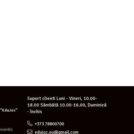
Suport clienti
Luni - Vineri, 10.00-
18.00 Sâmbătă 10.00-16.00, Duminică
e “EduJoc”
- închis
+373 78800700
lexandru
edujoc.eu@gmail.com