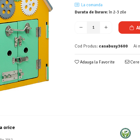
La comanda
Durata de livrare:
în 2-3 zile
A
Cod Produs:
casabusy3600
Ai 
Adauga la Favorite
Cere 
a orice
din 2012