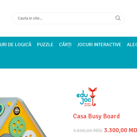
URI DE LOGICĂ
PUZZLE
CĂRȚI
JOCURI INTERACTIVE
ALE
Casa Busy Board
3.300,00 M
3.600,00 MDL