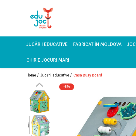
Alege Vârsta
1-2 ani
3-4 ani
JUCĂRII EDUCATIVE
FABRICAT ÎN MOLDOVA
JOC
5-7 ani
CHIRIE JOCURI MARI
8-99 ani
Home /
Jucării educative /
Casa Busy Board
-8%