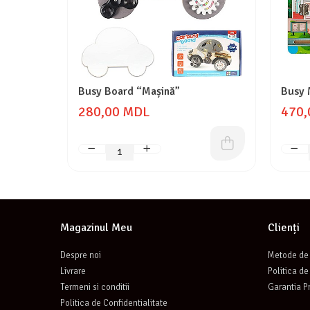
Busy Board “Mașină”
Busy 
280,00 MDL
470,
Magazinul Meu
Clienți
Despre noi
Metode de 
Livrare
Politica de
Termeni si conditii
Garantia P
Politica de Confidentialitate