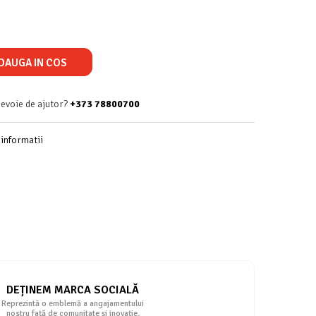
DAUGA IN COS
nevoie de ajutor?
+373 78800700
informatii
DEȚINEM MARCA SOCIALĂ
Reprezintă o emblemă a angajamentului
nostru față de comunitate și inovație.