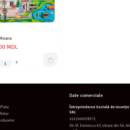
Moara
00 MDL
Date comerciale
Plata
Întreprinderea Socială de Inserți
SRL
 Retur
1012600038571
roduselor
Str. M. Eminescu 63, intrare din Str. A