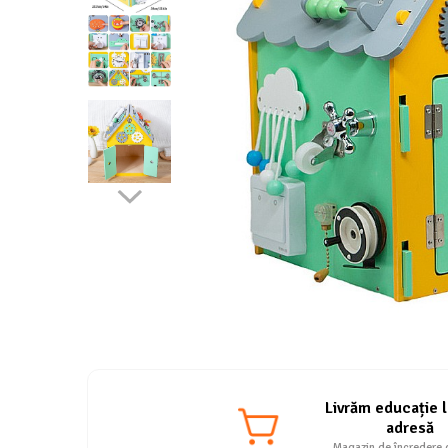
Livrăm educație l
adresă
Magazin de încredere 