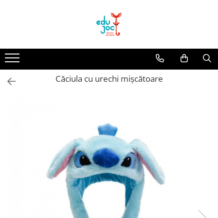
Alege Vârsta
1-2 ani
3-4 ani
Căciula cu urechi mișcătoare
5-7 ani
8-99 ani