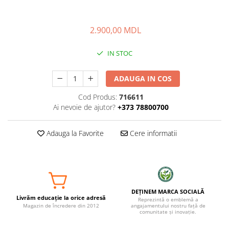
2.900,00 MDL
IN STOC
ADAUGA IN COS
Cod Produs:
716611
Ai nevoie de ajutor?
+373 78800700
Adauga la Favorite
Cere informatii
DEȚINEM MARCA SOCIALĂ
Livrăm educație la orice adresă
Reprezintă o emblemă a
Magazin de încredere din 2012
angajamentului nostru față de
comunitate și inovație.