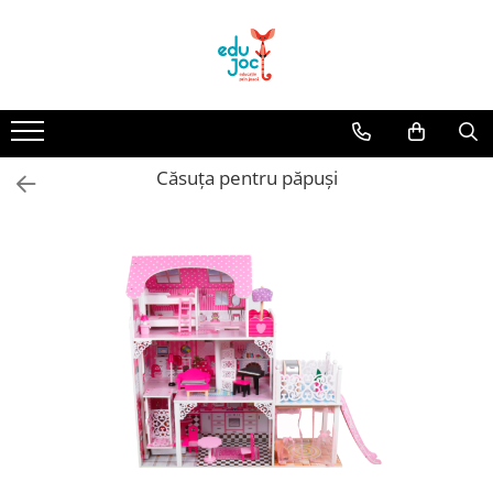
Alege Vârsta
1-2 ani
3-4 ani
Căsuța pentru păpuși
5-7 ani
8-99 ani