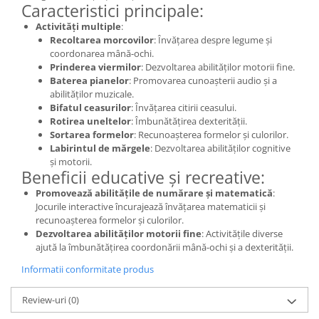
Caracteristici principale:
Activități multiple
:
Recoltarea morcovilor
: Învățarea despre legume și
coordonarea mână-ochi.
Prinderea viermilor
: Dezvoltarea abilităților motorii fine.
Baterea pianelor
: Promovarea cunoașterii audio și a
abilităților muzicale.
Bifatul ceasurilor
: Învățarea citirii ceasului.
Rotirea uneltelor
: Îmbunătățirea dexterității.
Sortarea formelor
: Recunoașterea formelor și culorilor.
Labirintul de mărgele
: Dezvoltarea abilităților cognitive
și motorii.
Beneficii educative și recreative:
Promovează abilitățile de numărare și matematică
:
Jocurile interactive încurajează învățarea matematicii și
recunoașterea formelor și culorilor.
Dezvoltarea abilităților motorii fine
: Activitățile diverse
ajută la îmbunătățirea coordonării mână-ochi și a dexterității.
Informatii conformitate produs
Review-uri
(0)