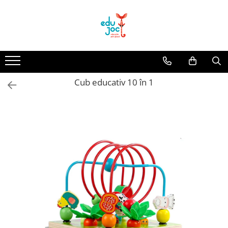
Alege Vârsta
1-2 ani
3-4 ani
Cub educativ 10 în 1
5-7 ani
8-99 ani