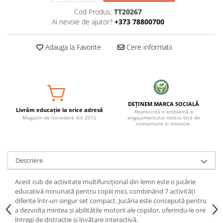
Cod Produs:
TT20267
Ai nevoie de ajutor?
+373 78800700
Adauga la Favorite
Cere informatii
DEȚINEM MARCA SOCIALĂ
Livrăm educație la orice adresă
Reprezintă o emblemă a
Magazin de încredere din 2012
angajamentului nostru față de
comunitate și inovație.
Descriere
Acest cub de activitate multifuncțional din lemn este o jucărie
educativă minunată pentru copiii mici, combinând 7 activități
diferite într-un singur set compact. Jucăria este concepută pentru
a dezvolta mintea și abilitățile motorii ale copiilor, oferindu-le ore
întregi de distracție și învățare interactivă.