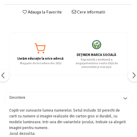
Adauga la Favorite
Cere informatii
DEȚINEM MARCA SOCIALĂ
Livrăm educație la orice adresă
Reprezintă o emblemă a
Magazin de încredere din 2012
angajamentului nostru față de
comunitate și inovație.
Descriere
Copiii vor cunoaste lumea numerelor. Setul include 10 perechi de
carti cu numere si imagini realizate din carton gros si durabil, cu
modele luminoase. Intr-una din variantele jocului, trebuie sa alegeti
imagini pentru numere.
Jocul dezvolta: