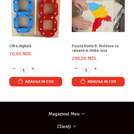
Cifra digitală
Puzzle Harta R. Moldova cu
raioane in limba rusa
70,00 MDL
290,00 MDL
ADAUGA IN COS
ADAUGA IN COS
Magazinul Meu
Clienți