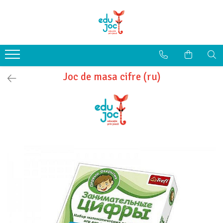
Alege Vârsta
1-2 ani
3-4 ani
Joc de masa cifre (ru)
5-7 ani
8-99 ani