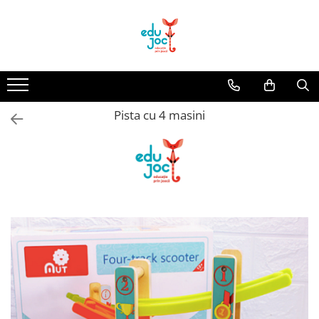
Alege Vârsta
1-2 ani
3-4 ani
Pista cu 4 masini
5-7 ani
8-99 ani