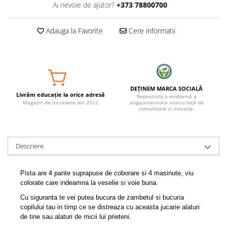
Ai nevoie de ajutor?
+373 78800700
Adauga la Favorite
Cere informatii
DEȚINEM MARCA SOCIALĂ
Livrăm educație la orice adresă
Reprezintă o emblemă a
Magazin de încredere din 2012
angajamentului nostru față de
comunitate și inovație.
Descriere
Pista are 4 pante suprapuse de coborare si 4 masinute, viu
colorate care indeamna la veselie si voie buna.
Cu siguranta te vei putea bucura de zambetul si bucuria
copilului tau in timp ce se distreaza cu aceasta jucarie alaturi
de tine sau alaturi de micii lui prieteni.