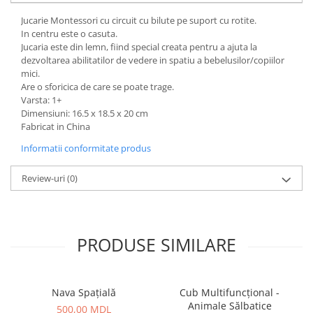
Jucarie Montessori cu circuit cu bilute pe suport cu rotite.
In centru este o casuta.
Jucaria este din lemn, fiind special creata pentru a ajuta la
dezvoltarea abilitatilor de vedere in spatiu a bebelusilor/copiilor
mici.
Are o sforicica de care se poate trage.
Varsta: 1+
Dimensiuni: 16.5 x 18.5 x 20 cm
Fabricat in China
Informatii conformitate produs
Review-uri
(0)
PRODUSE SIMILARE
Nava Spațială
Cub Multifuncțional -
Animale Sălbatice
500,00 MDL