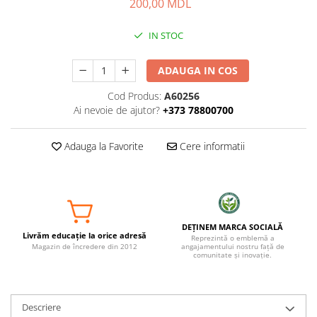
200,00 MDL
IN STOC
ADAUGA IN COS
Cod Produs:
A60256
Ai nevoie de ajutor?
+373 78800700
Adauga la Favorite
Cere informatii
DEȚINEM MARCA SOCIALĂ
Livrăm educație la orice adresă
Reprezintă o emblemă a
Magazin de încredere din 2012
angajamentului nostru față de
comunitate și inovație.
Descriere