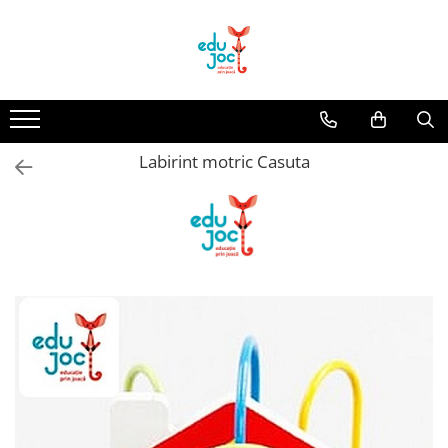
Alege Vârsta
1-2 ani
3-4 ani
Labirint motric Casuta
5-7 ani
8-99 ani