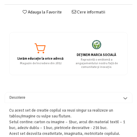
Adauga la Favorite
Cere informatii
DEȚINEM MARCA SOCIALĂ
Livrăm educație la orice adresă
Reprezintă o emblemă a
Magazin de încredere din 2012
angajamentului nostru față de
comunitate și inovație.
Descriere
Cu acest set de creatie copilul va reusi singur sa realizeze un
tablou/imagine cu vulpe sau fluture.
Setul contine: carton cu imagine – 1buc, arcul din material textil – 1
buc, adeziv dublu – 1 buc, pietricele decorative - 216 buc.
Acest set dezvolta creativitate, imaginatia, motricitate copilului.