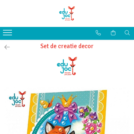
Alege Vârsta
1-2 ani
3-4 ani
Set de creatie decor
5-7 ani
8-99 ani