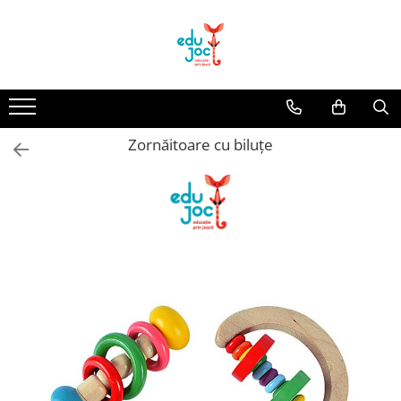
Alege Vârsta
1-2 ani
3-4 ani
Zornăitoare cu biluțe
5-7 ani
8-99 ani