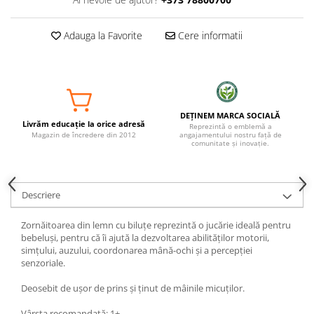
Adauga la Favorite
Cere informatii
DEȚINEM MARCA SOCIALĂ
Livrăm educație la orice adresă
Reprezintă o emblemă a
Magazin de încredere din 2012
angajamentului nostru față de
comunitate și inovație.
Descriere
Zornăitoarea din lemn cu biluțe reprezintă o jucărie ideală pentru
bebeluși, pentru că îi ajută la dezvoltarea abilităților motorii,
simțului, auzului, coordonarea mână-ochi și
a percepției
senzoriale.
Deosebit de ușor de prins și ținut de mâinile micuților.
Vârsta recomandată: 1+