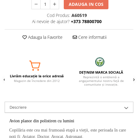
ADAUGA IN COS
Cod Produs:
A60519
Ai nevoie de ajutor?
+373 78800700
Adauga la Favorite
Cere informatii
DEȚINEM MARCA SOCIALĂ
Livrăm educație la orice adresă
Reprezintă o emblemă a
Magazin de încredere din 2012
angajamentului nostru față de
comunitate și inovație.
Descriere
Avion planor din polistiren cu lumini
Copilăria este cea mai frumoasă etapă a vieții, este perioada în care
poti fi: Aviator, Doctor, Avocat, Astronaut.