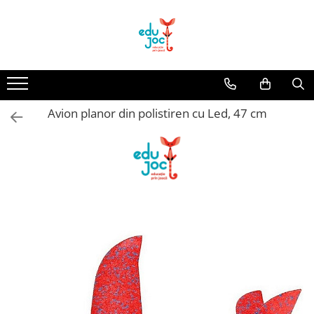
Alege Vârsta
1-2 ani
3-4 ani
Avion planor din polistiren cu Led, 47 cm
5-7 ani
8-99 ani