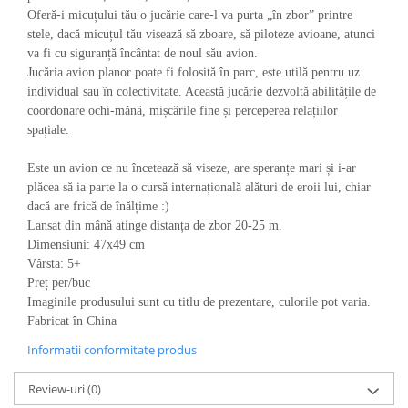
Oferă-i micuțului tău o jucărie care-l va purta „în zbor” printre
stele, dacă micuțul tău visează să zboare, să piloteze avioane, atunci
va fi cu siguranță încântat de noul său avion.
Jucăria avion planor poate fi folosită în parc, este utilă pentru uz
individual sau în colectivitate. Această jucărie dezvoltă abilitățile de
coordonare ochi-mână, mișcările fine și perceperea relațiilor
spațiale.
Este un avion ce nu încetează să viseze, are speranțe mari și i-ar
plăcea să ia parte la o cursă internațională alături de eroii lui, chiar
dacă are frică de înălțime :)
Lansat din mână atinge distanța de zbor 20-25 m.
Dimensiuni: 47x49 cm
Vârsta: 5+
Preț per/buc
Imaginile produsului sunt cu titlu de prezentare, culorile pot varia.
Fabricat în China
Informatii conformitate produs
Review-uri
(0)