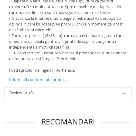
• Clapete din fetru moale (care NU se rup!): știm că cei mici
explorează cu mult entuziasm. Spre deosebire de clapetele din
carton, cele din fetru sunt moi, sigure și super-rezistente.
• O surpriză la final: pe ultima pagină, bebelușul va descoperi o
oglindă în care își poate privi propriul chip un moment garantat
de zâmbete și chicoteli!
• Formatul perfect (18×18 cm): cartea nu este mare și grea, ci are
dimensiunea ideală pentru a fi ținută de copil, încurajându-i
independența și motricitatea fină.
• Culori atractive: ilustrațiile vibrante și prietenoase sunt semnate
de renumita artistă Ingela P. Arrhenius.
Ilustrații color de Ingela P. Arrhenius.
Informatii conformitate produs
Review-uri
(0)
RECOMANDARI