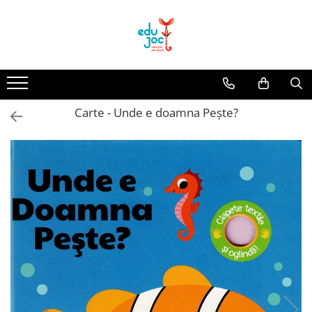
Alege Vârsta
1-2 ani
3-4 ani
Carte - Unde e doamna Pește?
5-7 ani
8-99 ani