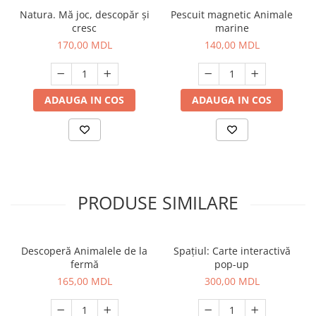
Natura. Mă joc, descopăr și
Pescuit magnetic Animale
cresc
marine
170,00 MDL
140,00 MDL
ADAUGA IN COS
ADAUGA IN COS
PRODUSE SIMILARE
Descoperă Animalele de la
Spațiul: Carte interactivă
fermă
pop-up
165,00 MDL
300,00 MDL