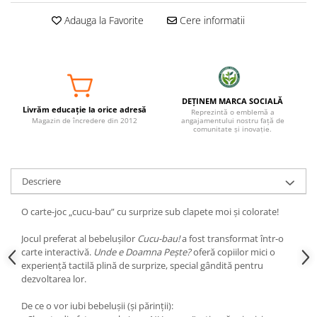
Adauga la Favorite
Cere informatii
DEȚINEM MARCA SOCIALĂ
Livrăm educație la orice adresă
Reprezintă o emblemă a
Magazin de încredere din 2012
angajamentului nostru față de
comunitate și inovație.
Descriere
O carte-joc „cucu-bau” cu surprize sub clapete moi și colorate!
Jocul preferat al bebelușilor
Cucu-bau!
a fost transformat într-o
carte interactivă.
Unde e Doamna Pește?
oferă copiilor mici o
experiență tactilă plină de surprize, special gândită pentru
dezvoltarea lor.
De ce o vor iubi bebelușii (și părinții):