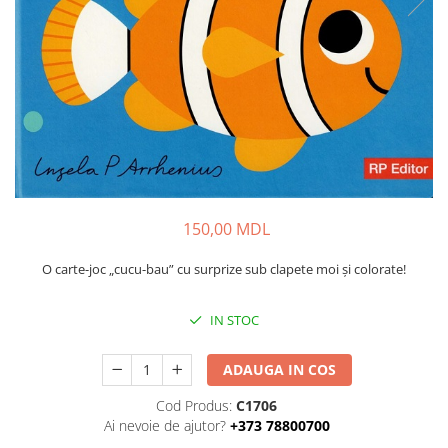
150,00 MDL
O carte-joc „cucu-bau” cu surprize sub clapete moi și colorate!
IN STOC
ADAUGA IN COS
Cod Produs:
C1706
Ai nevoie de ajutor?
+373 78800700