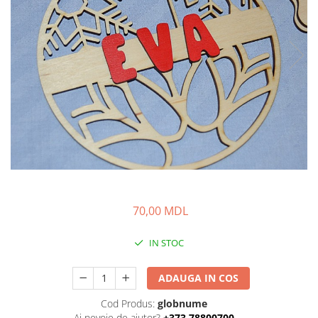
70,00 MDL
IN STOC
ADAUGA IN COS
Cod Produs:
globnume
Ai nevoie de ajutor?
+373 78800700