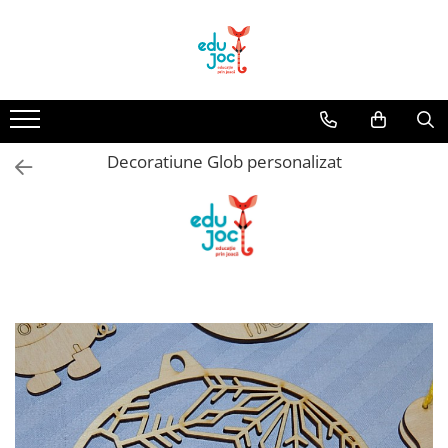
Alege Vârsta
1-2 ani
3-4 ani
Decoratiune Glob personalizat
5-7 ani
8-99 ani