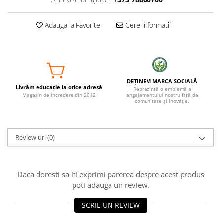
Adauga la Favorite
Cere informatii
DEȚINEM MARCA SOCIALĂ
Livrăm educație la orice adresă
Reprezintă o emblemă a
Magazin de încredere din 2012
angajamentului nostru față de
comunitate și inovație.
Review-uri
(0)
Daca doresti sa iti exprimi parerea despre acest produs
poti adauga un review.
SCRIE UN REVIEW