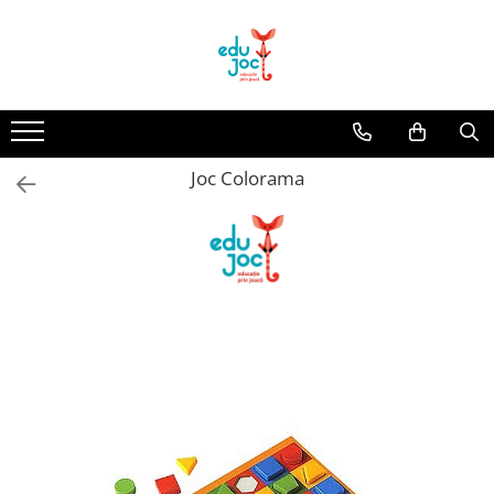
Alege Vârsta
1-2 ani
3-4 ani
Joc Colorama
5-7 ani
8-99 ani