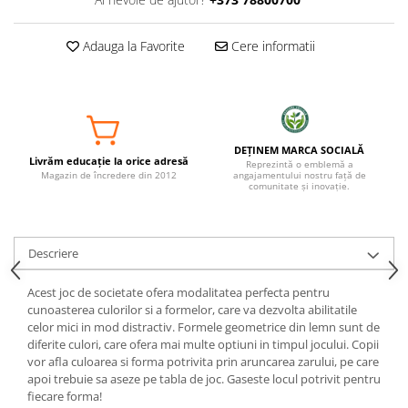
Adauga la Favorite
Cere informatii
DEȚINEM MARCA SOCIALĂ
Livrăm educație la orice adresă
Reprezintă o emblemă a
Magazin de încredere din 2012
angajamentului nostru față de
comunitate și inovație.
Descriere
Acest joc de societate ofera modalitatea perfecta pentru
cunoasterea culorilor si a formelor, care va dezvolta abilitatile
celor mici in mod distractiv. Formele geometrice din lemn sunt de
diferite culori, care ofera mai multe optiuni in timpul jocului. Copii
vor afla culoarea si forma potrivita prin aruncarea zarului, pe care
apoi trebuie sa aseze pe tabla de joc. Gaseste locul potrivit pentru
fiecare forma!