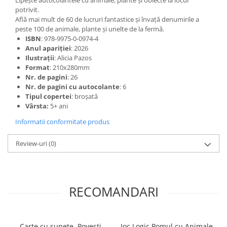
Lipește autocolantele cu animale, plante și obiecte la locul
potrivit.
Află mai mult de 60 de lucruri fantastice și învață denumirile a
peste 100 de animale, plante și unelte de la fermă.
ISBN
: 978-9975-0-0974-4
Anul apariției
: 2026
Ilustrații
: Alicia Pazos
Format
: 210x280mm
Nr. de pagini
: 26
Nr. de pagini cu autocolante
: 6
Tipul copertei
: broșată
Vârsta:
5+ ani
Informatii conformitate produs
Review-uri
(0)
RECOMANDARI
Carte cu sunete. Povești
Joc Logic Pomul cu Animale