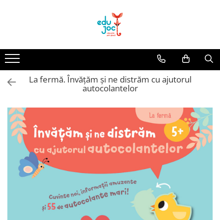
Alege Vârsta
1-2 ani
3-4 ani
La fermă. Învățăm și ne distrăm cu ajutorul
5-7 ani
autocolantelor
8-99 ani