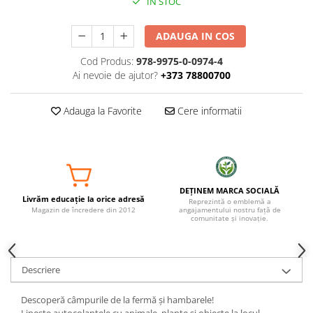
IN STOC
ADAUGA IN COS
Cod Produs:
978-9975-0-0974-4
Ai nevoie de ajutor?
+373 78800700
Adauga la Favorite
Cere informatii
DEȚINEM MARCA SOCIALĂ
Livrăm educație la orice adresă
Reprezintă o emblemă a
Magazin de încredere din 2012
angajamentului nostru față de
comunitate și inovație.
Descriere
Descoperă câmpurile de la fermă și hambarele!