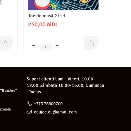
Joc de masă 2 în 1
Joc conne
250,00 MDL
220,0
Suport clienti
Luni - Vineri, 10.00-
18.00 Sâmbătă 10.00-16.00, Duminică
e “EduJoc”
- închis
+373 78800700
lexandru
edujoc.eu@gmail.com