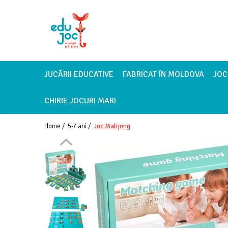
Alege Vârsta
1-2 ani
3-4 ani
JUCĂRII EDUCATIVE
FABRICAT ÎN MOLDOVA
JOC
5-7 ani
CHIRIE JOCURI MARI
8-99 ani
Home /
5-7 ani /
Joc Mahjong