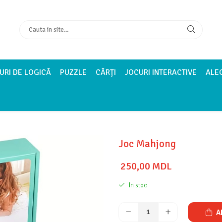
URI DE LOGICĂ
PUZZLE
CĂRȚI
JOCURI INTERACTIVE
ALE
Joc Mahjong
250,00 MDL
In stoc
A