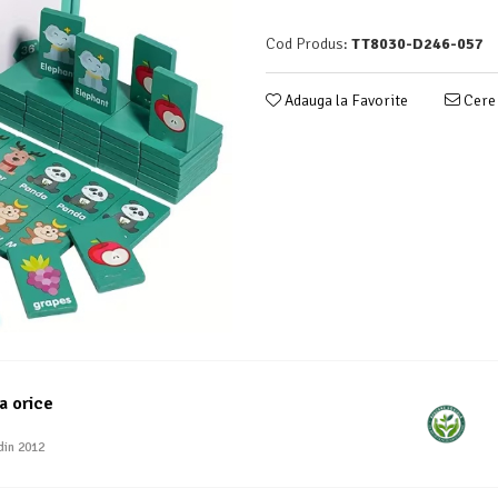
Cod Produs:
TT8030-D246-057
Adauga la Favorite
Cere 
a orice
din 2012