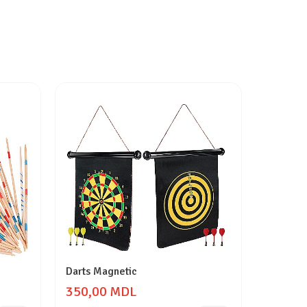
Darts Magnetic
Joc Bowl
350,00 MDL
330,0