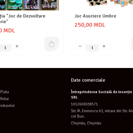
ția "Joc de Dezvoltare
Joc Asociere Umbre
rie"
250,00 MDL
0 MDL
Date comerciale
Plata
Întreprinderea Socială de Inserți
SRL
 Retur
1012600038571
roduselor
Str. M. Eminescu 63, intrare din Str. A
cel Bun.
Chișinău, Chișinău