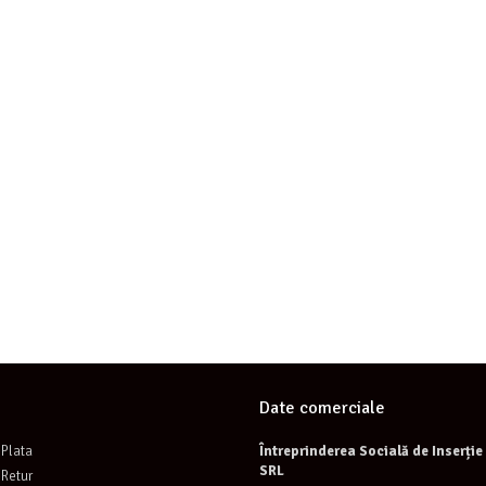
Date comerciale
Plata
Întreprinderea Socială de Inserți
SRL
 Retur