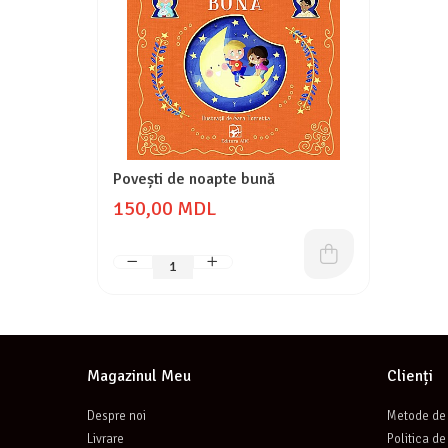
Povești de noapte bună
150,00 MDL
Magazinul Meu
Clienți
Despre noi
Metode de 
Livrare
Politica de