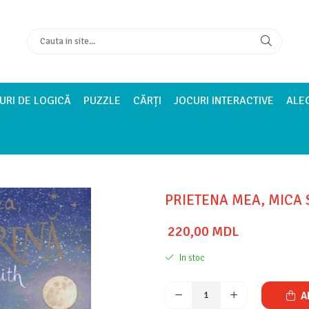
URI DE LOGICĂ
PUZZLE
CĂRȚI
JOCURI INTERACTIVE
ALE
PRIETENA MEA, MICA 
220,00 MDL
In stoc
A