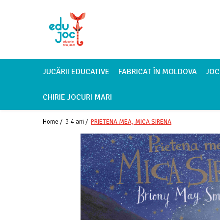
Alege Vârsta
1-2 ani
3-4 ani
JUCĂRII EDUCATIVE
FABRICAT ÎN MOLDOVA
JOC
5-7 ani
CHIRIE JOCURI MARI
8-99 ani
Home /
3-4 ani /
PRIETENA MEA, MICA SIRENA