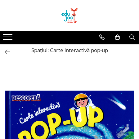
Alege Vârsta
1-2 ani
3-4 ani
Spațiul: Carte interactivă pop-up
5-7 ani
8-99 ani