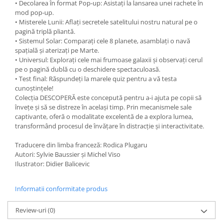
• Decolarea în format Pop-up: Asistați la lansarea unei rachete în
mod pop-up.
• Misterele Lunii: Aflați secretele satelitului nostru natural pe o
pagină triplă pliantă.
• Sistemul Solar: Comparați cele 8 planete, asamblați o navă
spațială și aterizați pe Marte.
• Universul: Explorați cele mai frumoase galaxii și observați cerul
pe o pagină dublă cu o deschidere spectaculoasă.
• Test final: Răspundeți la marele quiz pentru a vă testa
cunoștințele!
Colecția DESCOPERĂ este concepută pentru a-i ajuta pe copii să
învețe și să se distreze în același timp. Prin mecanismele sale
captivante, oferă o modalitate excelentă de a explora lumea,
transformând procesul de învățare în distracție și interactivitate.
Traducere din limba franceză: Rodica Plugaru
Autori: Sylvie Baussier şi Michel Viso
Ilustrator: Didier Balicevic
Informatii conformitate produs
Review-uri
(0)