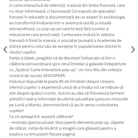
O carte interactivă de referință, tradusă din limba franceză, care
nu doar informează, ci fascinează! Concepută de specialiști
francezi în educație și documentată de un expert în exobiologie,
ea transformă învățarea într-o aventură tactilă și vizuală
extraordinară, cu pop-up-uri care te lasă fără cuvinte și
mecanisme care prind viață. Cartea este inclusă în selecția
franceză A fond la science, o asociație laureată a Academiei de
Științe pentru rolul său de excepție în popularizarea științei în
rândul copiilor.
Fetițe și băieți, pregătiți-vă de decolare! Îmbarcați-vă într-o
călătorie extraordinară spre cerul înstelat și galaxiile îndepărtate
cu „Spațiul: Carte interactivă pop-up”, un nou titlu din colecția
noastră de succes DESCOPERĂ.
Volumul răspunde la peste 85 de întrebări despre Univers,
oferind copiilor o experiență unică de a învăța tot ce trebuie să
știe despre spațiul cosmic. Autorii au ales să folosească termeni
științifici reali și informații de ultimă actualitate (precum misiunile
pe Lună și Marte), demonstrând că iau în serios curiozitatea
copiilor!
Ce vă așteaptă în această călătorie?
• Animații spectaculoase: Descoperiți elemente pop-up, clapete
de ridicat, rotițe de învârtit și imagini care glisează pentru a
explora cu entuziasm fiecare pagină.