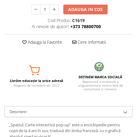
ADAUGA IN COS
Cod Produs:
C1619
Ai nevoie de ajutor?
+373 78800700
Adauga la Favorite
Cere informatii
DEȚINEM MARCA SOCIALĂ
Livrăm educație la orice adresă
Reprezintă o emblemă a
Magazin de încredere din 2012
angajamentului nostru față de
comunitate și inovație.
Descriere
„Spațiul: Carte interactivă pop-up” este o enciclopedie pentru
copii de la 4 ani în sus, tradusă din limba franceză, cu o grafică
absolut spectaculoasă!