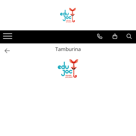
Alege Vârsta
1-2 ani
3-4 ani
Tamburina
5-7 ani
8-99 ani