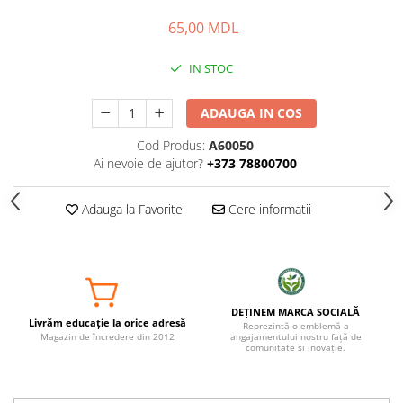
65,00 MDL
IN STOC
ADAUGA IN COS
Cod Produs:
A60050
Ai nevoie de ajutor?
+373 78800700
Adauga la Favorite
Cere informatii
DEȚINEM MARCA SOCIALĂ
Livrăm educație la orice adresă
Reprezintă o emblemă a
Magazin de încredere din 2012
angajamentului nostru față de
comunitate și inovație.