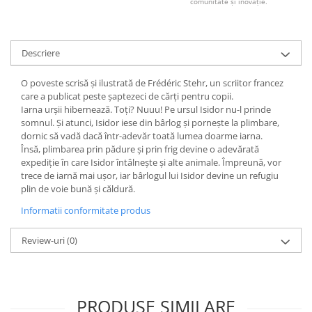
comunitate și inovație.
Descriere
O poveste scrisă și ilustrată de Frédéric Stehr, un scriitor francez
care a publicat peste șaptezeci de cărți pentru copii.
Iarna urșii hibernează. Toți? Nuuu! Pe ursul Isidor nu-l prinde
somnul. Și atunci, Isidor iese din bârlog și pornește la plimbare,
dornic să vadă dacă într-adevăr toată lumea doarme iarna.
Însă, plimbarea prin pădure și prin frig devine o adevărată
expediție în care Isidor întâlnește și alte animale. Împreună, vor
trece de iarnă mai ușor, iar bârlogul lui Isidor devine un refugiu
plin de voie bună și căldură.
Informatii conformitate produs
Review-uri
(0)
PRODUSE SIMILARE