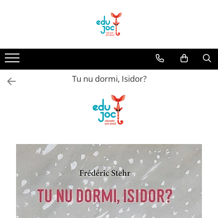
Alege Vârsta
1-2 ani
3-4 ani
Tu nu dormi, Isidor?
5-7 ani
8-99 ani