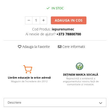
IN STOC
ADAUGA IN COS
Cod Produs:
iepurenumec
Ai nevoie de ajutor?
+373 78800700
Adauga la Favorite
Cere informatii
DEȚINEM MARCA SOCIALĂ
Livrăm educație la orice adresă
Reprezintă o emblemă a
Magazin de încredere din 2012
angajamentului nostru față de
comunitate și inovație.
Descriere