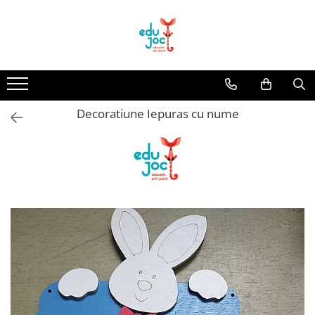
Alege Vârsta
1-2 ani
3-4 ani
Decoratiune Iepuras cu nume
5-7 ani
8-99 ani