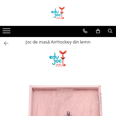
Alege Vârsta
1-2 ani
3-4 ani
Joc de masă AirHockey din lemn
5-7 ani
8-99 ani