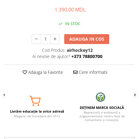
1.390,00 MDL
IN STOC
ADAUGA IN COS
Cod Produs:
airhockey12
Ai nevoie de ajutor?
+373 78800700
Adauga la Favorite
Cere informatii
DEȚINEM MARCA SOCIALĂ
Livrăm educație la orice adresă
Reprezintă o emblemă a
Magazin de încredere din 2012
angajamentului nostru față de
comunitate și inovație.