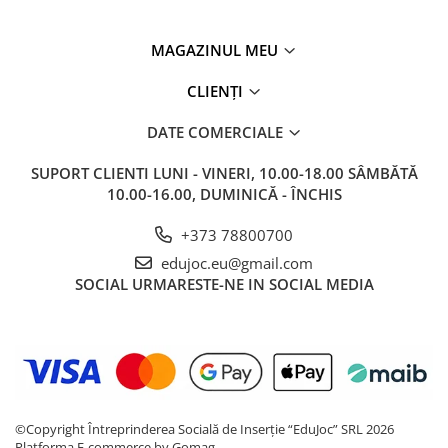
MAGAZINUL MEU
CLIENȚI
DATE COMERCIALE
SUPORT CLIENTI
LUNI - VINERI, 10.00-18.00 SÂMBĂTĂ
10.00-16.00, DUMINICĂ - ÎNCHIS
+373 78800700
edujoc.eu@gmail.com
SOCIAL
URMARESTE-NE IN SOCIAL MEDIA
©Copyright Întreprinderea Socială de Inserție “EduJoc” SRL 2026
Platforma E-commerce by Gomag