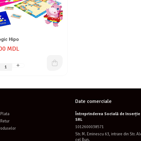
ogic Hipo
00 MDL
Date comerciale
Plata
Întreprinderea Socială de Inserți
SRL
 Retur
1012600038571
roduselor
Str. M. Eminescu 63, intrare din Str. A
cel Bun.