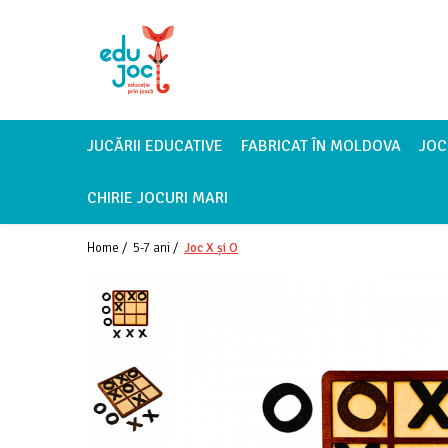
Alege Vârsta
1-2 ani
3-4 ani
JUCĂRII EDUCATIVE
FABRICAT ÎN MOLDOVA
JOC
5-7 ani
CHIRIE JOCURI MARI
8-99 ani
Home /
5-7 ani /
Joc X și O