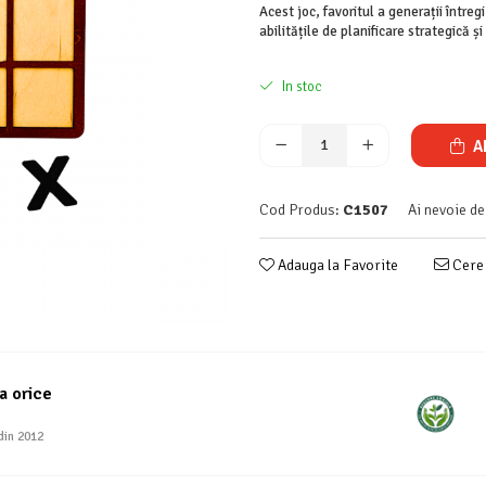
Acest joc, favoritul a generații între
abilitățile de planificare strategică ș
In stoc
A
Cod Produs:
C1507
Ai nevoie de
Adauga la Favorite
Cere 
a orice
din 2012