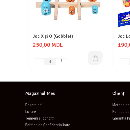
Joc X și O (Gobblet)
Joc L
250,00 MDL
190,
Magazinul Meu
Clienți
Despre noi
Metode de 
Livrare
Politica de
Termeni si conditii
Garantia P
Politica de Confidentialitate