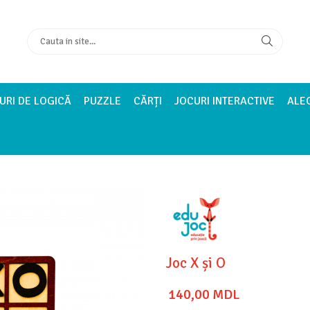
URI DE LOGICĂ
PUZZLE
CĂRȚI
JOCURI INTERACTIVE
ALE
Joc X și O
140,00 MDL