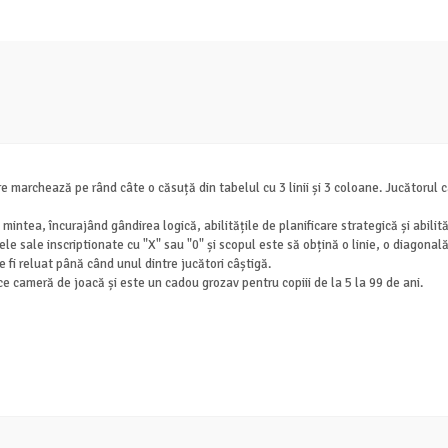
care marchează pe rând câte o căsuță din tabelul cu 3 linii și 3 coloane. Jucătoru
 mintea, încurajând gândirea logică, abilitățile de planificare strategică și abilit
sele sale inscriptionate cu "X" sau "0" și scopul este să obțină o linie, o diagon
e fi reluat până când unul dintre jucători câștigă.
ce cameră de joacă și este un cadou grozav pentru copiii de la 5 la 99 de ani.