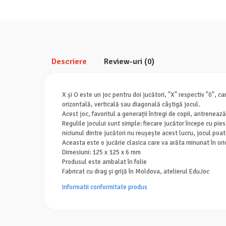
Descriere
Review-uri
(0)
X și O este un joc pentru doi jucători, "X" respectiv "0", 
orizontală, verticală sau diagonală câștigă jocul.
Acest joc, favoritul a generații întregi de copii, antrenează
Regulile jocului sunt simple: fiecare jucător începe cu pie
niciunul dintre jucători nu reușește acest lucru, jocul poat
Aceasta este o jucărie clasica care va arăta minunat în ori
Dimesiuni: 125 x 125 x 6 mm
Produsul este ambalat în folie
Fabricat cu drag și grijă în Moldova, atelierul EduJoc
Informatii conformitate produs