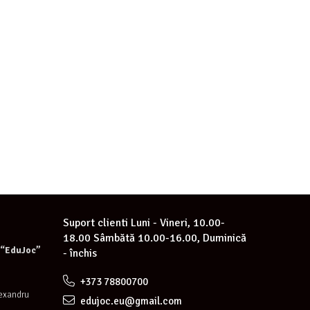
Suport clienti
Luni - Vineri, 10.00-
18.00 Sâmbătă 10.00-16.00, Duminică
e “EduJoc”
- închis
+373 78800700
lexandru
edujoc.eu@gmail.com