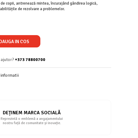
gi de copii, antrenează mintea, încurajând gândirea logică,
i abilitățile de rezolvare a problemelor.
DAUGA IN COS
 ajutor?
+373 78800700
informatii
DEȚINEM MARCA SOCIALĂ
Reprezintă o emblemă a angajamentului
nostru față de comunitate și inovație.