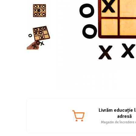
Livrăm educație l
adresă
Magazin de încredere 