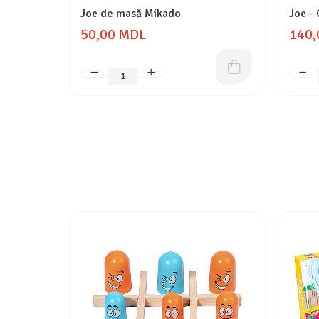
Joc de masă Mikado
Joc -
50,00 MDL
140,