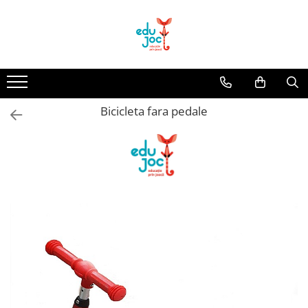
Alege Vârsta
1-2 ani
3-4 ani
Bicicleta fara pedale
5-7 ani
8-99 ani