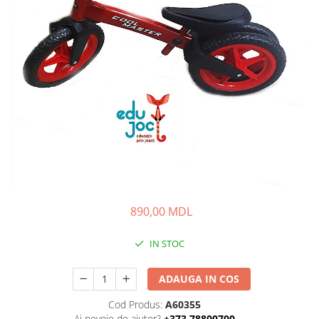
890,00 MDL
IN STOC
ADAUGA IN COS
Cod Produs:
A60355
Ai nevoie de ajutor?
+373 78800700