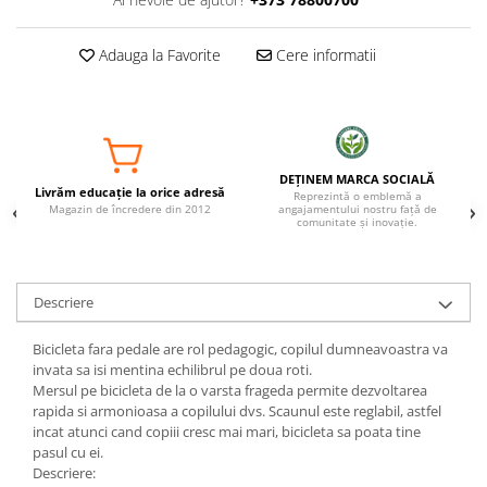
Adauga la Favorite
Cere informatii
DEȚINEM MARCA SOCIALĂ
Livrăm educație la orice adresă
Reprezintă o emblemă a
Magazin de încredere din 2012
angajamentului nostru față de
comunitate și inovație.
Descriere
Bicicleta fara pedale are rol pedagogic, copilul dumneavoastra va
invata sa isi mentina echilibrul pe doua roti.
Mersul pe bicicleta de la o varsta frageda permite dezvoltarea
rapida si armonioasa a copilului dvs. Scaunul este reglabil, astfel
incat atunci cand copiii cresc mai mari, bicicleta sa poata tine
pasul cu ei.
Descriere: