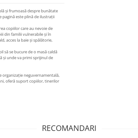
implă și frumoasă despre bunătate
e pagină este plină de ilustrații
irea copiilor care au nevoie de
i din familii vulnerabile și în
d, acces la baie și spălătorie,
opil să se bucure de o masă caldă
ă și unde va primi sprijinul de
re organizație neguvernamentală,
i, oferă suport copiilor, tinerilor
RECOMANDARI