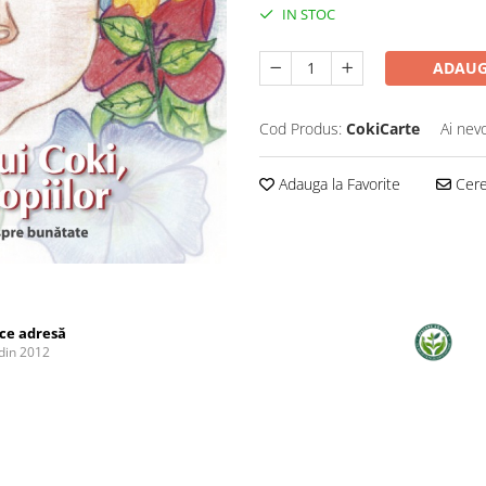
IN STOC
ADAUG
Cod Produs:
CokiCarte
Ai nev
Adauga la Favorite
Cere 
ice adresă
din 2012