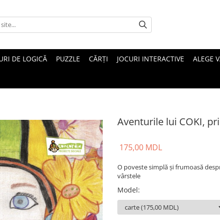
URI DE LOGICĂ
PUZZLE
CĂRȚI
JOCURI INTERACTIVE
ALEGE 
Aventurile lui COKI, pr
175,00 MDL
O poveste simplă și frumoasă despre
vârstele
Model
: