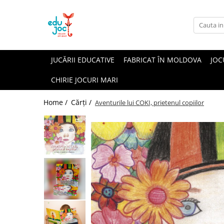
Alege Vârsta
1-2 ani
JUCĂRII EDUCATIVE
FABRICAT ÎN MOLDOVA
JOC
3-4 ani
CHIRIE JOCURI MARI
5-7 ani
8-99 ani
Home /
Cărți /
Aventurile lui COKI, prietenul copiilor