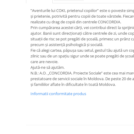
”Aventurile lui COKI, prietenul copiilor” este o poveste s
și prietenie, potrivită pentru copiii de toate vârstele. Fiecar
realizate cu drag de copiii din centrele CONCORDIA.
Prin cumpărarea acestei cărți, vei contribui direct la sprijin
ajutor. Banii sunt direcționați către centrele de zi, unde copii
situații de risc se pot pregăti de școală, primesc un prânz cal
precum și asistență psihologică și socială.
Fie că alegi cartea, păpușa sau setul, gestul tău ajută un c
zilnic sau de un spațiu sigur unde se poate pregăti de școal
care are nevoie.
Ajută-ne să ajutăm.
N.B.: A.O. „CONCORDIA. Proiecte Sociale” este cea mai ma
prestatoare de servicii sociale în Moldova. De peste 20 de an
și familiilor aflate în dificultate în toată Moldova.
Informatii conformitate produs