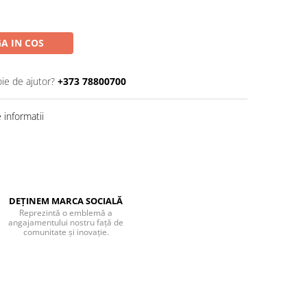
A IN COS
oie de ajutor?
+373 78800700
informatii
DEȚINEM MARCA SOCIALĂ
Reprezintă o emblemă a
angajamentului nostru față de
comunitate și inovație.