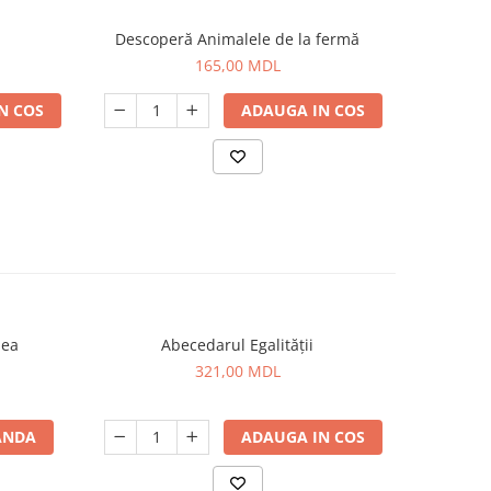
Descoperă Animalele de la fermă
165,00 MDL
N COS
ADAUGA IN COS
mea
Abecedarul Egalității
321,00 MDL
ANDA
ADAUGA IN COS