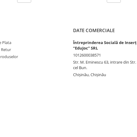
DATE COMERCIALE
 Plata
Întreprinderea Socială de Inserț
“EduJoc” SRL
e Retur
1012600038571
Produselor
Str. M. Eminescu 63, intrare din Str
cel Bun.
Chișinău, Chișinău