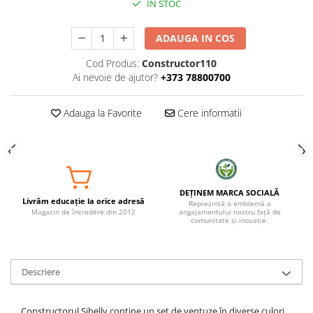
IN STOC
ADAUGA IN COS
Cod Produs:
Constructor110
Ai nevoie de ajutor?
+373 78800700
Adauga la Favorite
Cere informatii
DEȚINEM MARCA SOCIALĂ
Livrăm educație la orice adresă
Reprezintă o emblemă a
Magazin de încredere din 2012
angajamentului nostru față de
comunitate și inovație.
Descriere
Constructorul Sibelly conține un set de ventuze în diverse culori,