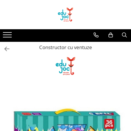
Alege Vârsta
1-2 ani
3-4 ani
Constructor cu ventuze
5-7 ani
8-99 ani