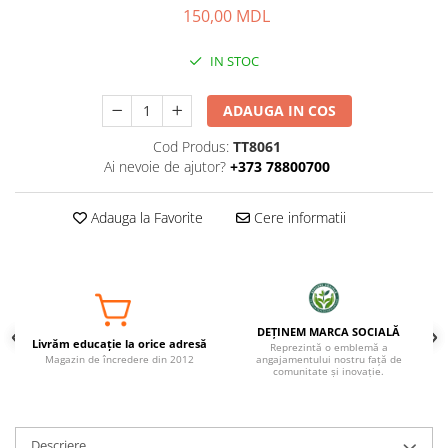
150,00 MDL
IN STOC
ADAUGA IN COS
Cod Produs:
TT8061
Ai nevoie de ajutor?
+373 78800700
Adauga la Favorite
Cere informatii
DEȚINEM MARCA SOCIALĂ
Livrăm educație la orice adresă
Reprezintă o emblemă a
Magazin de încredere din 2012
angajamentului nostru față de
comunitate și inovație.
Descriere