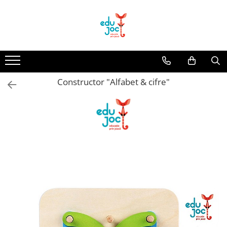
Alege Vârsta
1-2 ani
3-4 ani
Constructor "Alfabet & cifre"
5-7 ani
8-99 ani