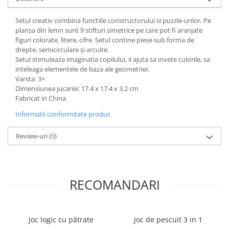
Setul creativ combina functiile constructorului si puzzle-urilor. Pe
plansa din lemn sunt 9 stifturi simetrice pe care pot fi aranjate
figuri colorate, litere, cifre. Setul contine piese sub forma de
drepte, semicirculare și arcuite.
Setul stimuleaza imaginația copilului, il ajuta sa invete culorile, sa
inteleaga elementele de baza ale geometriei.
Varsta: 3+
Dimensiunea jucariei: 17.4 х 17.4 x 3.2 cm
Fabricat in China
Informatii conformitate produs
Review-uri
(0)
RECOMANDARI
Joc logic cu pătrate
Joc de pescuit 3 in 1