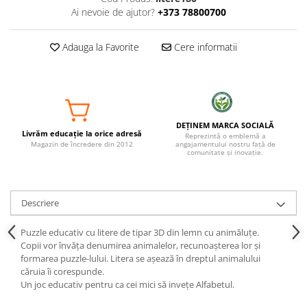
Ai nevoie de ajutor?
+373 78800700
Adauga la Favorite
Cere informatii
DEȚINEM MARCA SOCIALĂ
Livrăm educație la orice adresă
Reprezintă o emblemă a
Magazin de încredere din 2012
angajamentului nostru față de
comunitate și inovație.
Descriere
Puzzle educativ cu litere de tipar 3D din lemn cu animăluțe.
Copii vor învăța denumirea animalelor, recunoașterea lor și
formarea puzzle-lului. Litera se așează în dreptul animalului
căruia îi corespunde.
Un joc educativ pentru ca cei mici să invețe Alfabetul.