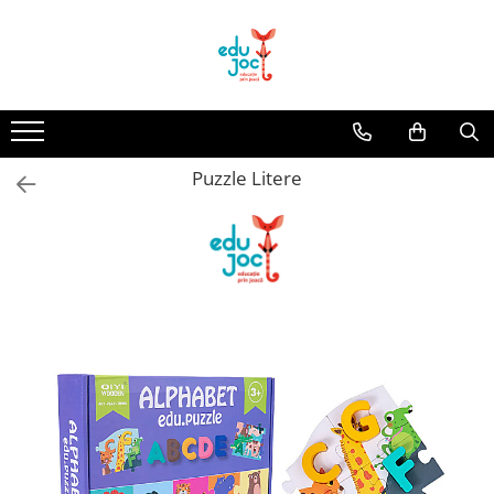
Alege Vârsta
1-2 ani
3-4 ani
Puzzle Litere
5-7 ani
8-99 ani