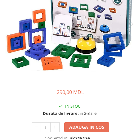
290,00 MDL
IN STOC
Durata de livrare:
în 2-3 zile
ADAUGA IN COS
Cod Produs:
nk715176