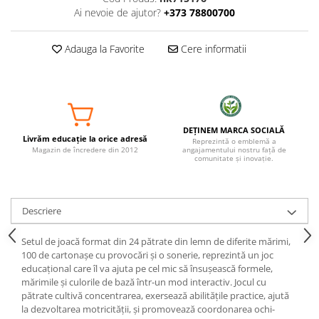
Ai nevoie de ajutor?
+373 78800700
Adauga la Favorite
Cere informatii
DEȚINEM MARCA SOCIALĂ
Livrăm educație la orice adresă
Reprezintă o emblemă a
Magazin de încredere din 2012
angajamentului nostru față de
comunitate și inovație.
Descriere
Setul de joacă format din 24 pătrate din lemn de diferite mărimi,
100 de cartonașe cu provocări și o sonerie, reprezintă un joc
educațional care îl va ajuta pe cel mic să însușească formele,
mărimile și culorile de bază într-un mod interactiv. Jocul cu
pătrate cultivă concentrarea, exersează abilitățile practice, ajută
la dezvoltarea motricității, și promovează coordonarea ochi-