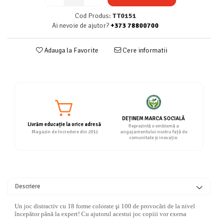
Cod Produs:
TT0151
Ai nevoie de ajutor?
+373 78800700
Adauga la Favorite
Cere informatii
DEȚINEM MARCA SOCIALĂ
Livrăm educație la orice adresă
Reprezintă o emblemă a
Magazin de încredere din 2012
angajamentului nostru față de
comunitate și inovație.
Descriere
Un joc distractiv cu 18 forme colorate şi 100 de provocări de la nivel
începător până la expert! Cu ajutorul acestui joc copiii vor exersa