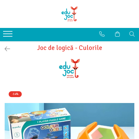
Alege Vârsta
1-2 ani
3-4 ani
Joc de logică - Culorile
5-7 ani
8-99 ani
-14%