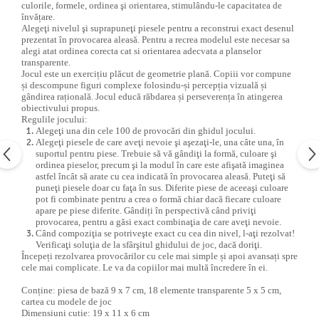
culorile, formele, ordinea şi orientarea, stimulându-le capacitatea de
învățare.
Alegeţi nivelul şi suprapuneţi piesele pentru a reconstrui exact desenul
prezentat în provocarea aleasă. Pentru a recrea modelul este necesar sa
alegi atat ordinea corecta cat si orientarea adecvata a planselor
transparente.
Jocul este un exercițiu plăcut de geometrie plană. Copiii vor compune
și descompune figuri complexe folosindu-și percepția vizuală și
gândirea rațională. Jocul educă răbdarea și perseverența în atingerea
obiectivului propus.
Regulile jocului:
Alegeţi una din cele 100 de provocări din ghidul jocului.
Alegeţi piesele de care aveţi nevoie şi aşezaţi-le, una câte una, în
suportul pentru piese. Trebuie să vă gândiţi la formă, culoare şi
ordinea pieselor, precum şi la modul în care este afişată imaginea
astfel încât să arate cu cea indicată în provocarea aleasă. Puteţi să
puneţi piesele doar cu faţa în sus. Diferite piese de aceeaşi culoare
pot fi combinate pentru a crea o formă chiar dacă fiecare culoare
apare pe piese diferite. Gândiți în perspectivă când priviţi
provocarea, pentru a găsi exact combinaţia de care aveţi nevoie.
Când compoziţia se potriveşte exact cu cea din nivel, l-aţi rezolvat!
Verificaţi soluţia de la sfârşitul ghidului de joc, dacă doriţi.
Începeți rezolvarea provocărilor cu cele mai simple și apoi avansați spre
cele mai complicate. Le va da copiilor mai multă încredere în ei.
Conține: piesa de bază 9 x 7 cm, 18 elemente transparente 5 x 5 cm,
cartea cu modele de joc
Dimensiuni cutie: 19 x 11 x 6 cm