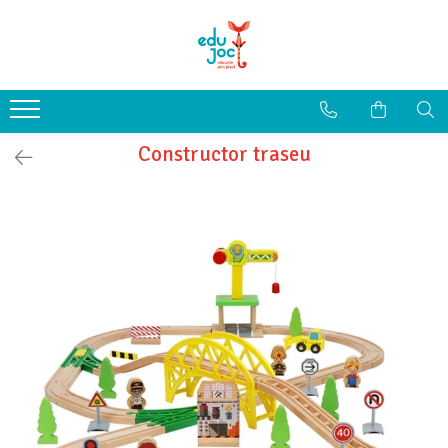
Alege Vârsta
1-2 ani
3-4 ani
Constructor traseu
5-7 ani
8-99 ani