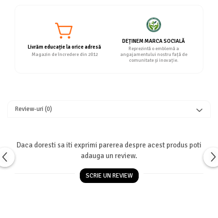
DEȚINEM MARCA SOCIALĂ
Livrăm educație la orice adresă
Reprezintă o emblemă a
Magazin de încredere din 2012
angajamentului nostru față de
comunitate și inovație.
Review-uri
(0)
Daca doresti sa iti exprimi parerea despre acest produs poti
adauga un review.
SCRIE UN REVIEW