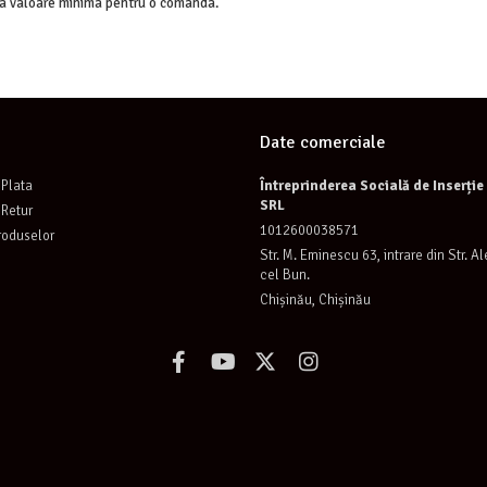
ta valoare minima pentru o comanda.
Date comerciale
Plata
Întreprinderea Socială de Inserți
SRL
 Retur
1012600038571
roduselor
Str. M. Eminescu 63, intrare din Str. A
cel Bun.
Chișinău, Chișinău