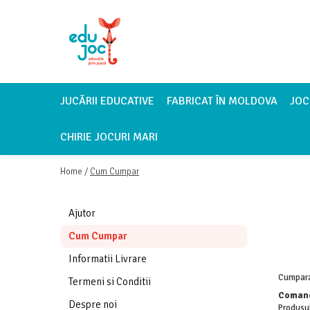
Alege Vârsta
1-2 ani
3-4 ani
JUCĂRII EDUCATIVE
FABRICAT ÎN MOLDOVA
JOC
5-7 ani
CHIRIE JOCURI MARI
8-99 ani
Home /
Cum Cumpar
Ajutor
Cum Cumpar
Informatii Livrare
Cumparar
Termeni si Conditii
Comand
Despre noi
Produsul