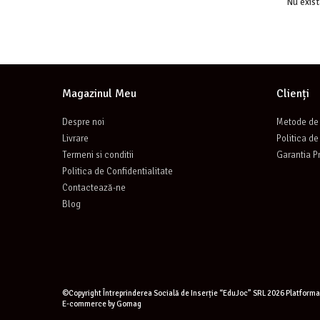
Nu exis
Magazinul Meu
Clienți
Despre noi
Metode de 
Livrare
Politica de
Termeni si conditii
Garantia P
Politica de Confidentialitate
Contactează-ne
Blog
©Copyright Întreprinderea Socială de Inserție “EduJoc” SRL 2026
Platforma
E-commerce by Gomag