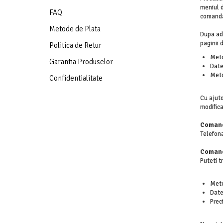
meniul d
FAQ
comanda 
Metode de Plata
Dupa ada
paginii
Politica de Retur
Metod
Garantia Produselor
Date
Meto
Confidentialitate
Cu ajuto
modifica
Comand
Telefon
Comand
Puteti tr
Metod
Date
Prec