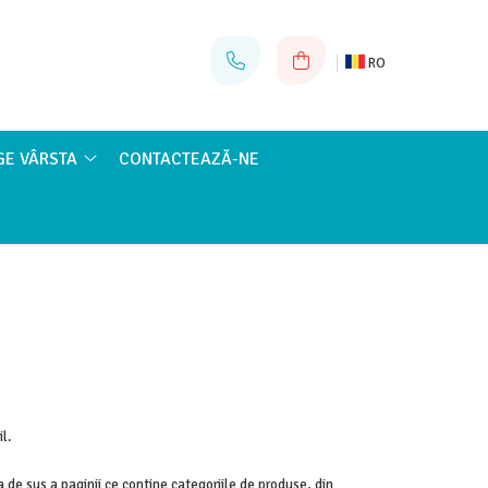
RO
GE VÂRSTA
CONTACTEAZĂ-NE
l.
ea de sus a paginii ce contine categoriile de produse, din