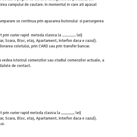
sirea campului de cautare. In momentul in care ati apasat
cumparare se continua prin apasarea butonului si parcurgerea
in curier rapid metoda clasica la ............... lei)
, Scara, Bloc, etaj, Apartament, Interfon daca e cazul).
vrarea coletului, prin CARD sau prin transfer bancar.
 a vedea istoricul comenzilor sau stadiul comenzilor actuale, a
 datele de contact.
prin curier rapid metoda clasica la ,,,,,,,,,,, lei)
, Scara, Bloc, etaj, Apartament, Interfon daca e cazul).
ui.