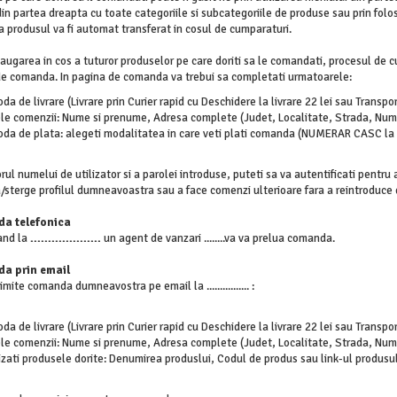
in partea dreapta cu toate categoriile si subcategoriile de produse sau prin folo
produsul va fi automat transferat in cosul de cumparaturi.
ugarea in cos a tuturor produselor pe care doriti sa le comandati, procesul de 
 de comanda. In pagina de comanda va trebui sa completati urmatoarele:
a de livrare (Livrare prin Curier rapid cu Deschidere la livrare 22 lei sau Transport pr
le comenzii: Nume si prenume, Adresa complete (Judet, Localitate, Strada, Numar
da de plata: alegeti modalitatea in care veti plati comanda (NUMERAR CASC la li
rul numelui de utilizator si a parolei introduse, puteti sa va autentificati pentru
/sterge profilul dumneavoastra sau a face comenzi ulterioare fara a reintroduce
a telefonica
and la
....................
un agent de vanzari ........va va prelua comanda.
a prin email
imite comanda dumneavostra pe email la ................ :
a de livrare (Livrare prin Curier rapid cu Deschidere la livrare 22 lei sau Transport 
le comenzii: Nume si prenume, Adresa complete (Judet, Localitate, Strada, Numar
izati produsele dorite: Denumirea produslui, Codul de produs sau link-ul produsul