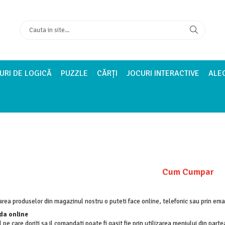
URI DE LOGICĂ
PUZZLE
CĂRȚI
JOCURI INTERACTIVE
ALE
Cum Cumpar
ea produselor din magazinul nostru o puteti face online, telefonic sau prin emai
a online
 pe care doriti sa il comandati poate fi gasit fie prin utilizarea meniului din part