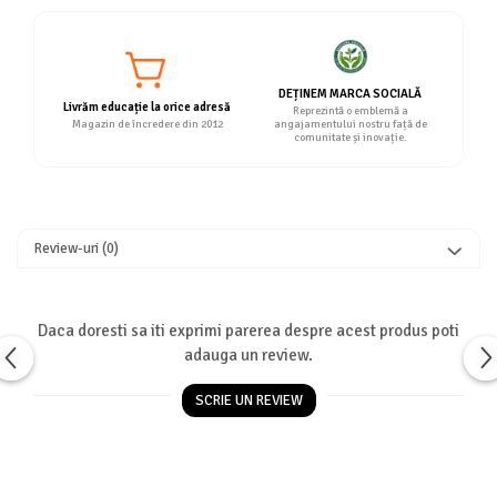
DEȚINEM MARCA SOCIALĂ
Livrăm educație la orice adresă
Reprezintă o emblemă a
Magazin de încredere din 2012
angajamentului nostru față de
comunitate și inovație.
Review-uri
(0)
Daca doresti sa iti exprimi parerea despre acest produs poti
adauga un review.
SCRIE UN REVIEW