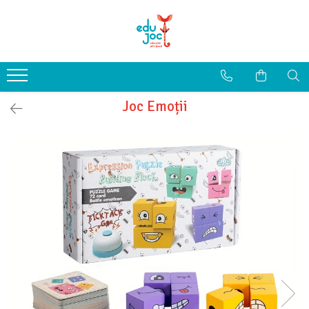
Alege Vârsta
1-2 ani
3-4 ani
Joc Emoții
5-7 ani
8-99 ani