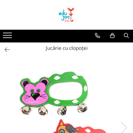
Alege Vârsta
1-2 ani
3-4 ani
Jucărie cu clopoței
5-7 ani
8-99 ani