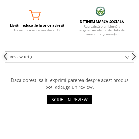
DEȚINEM MARCA SOCIALĂ
Livrăm educație la orice adresă
Reprezintă o emblemă a
Magazin de încredere din 2012
angajamentului nostru față de
comunitate și inovație.
Review-uri
(0)
Daca doresti sa iti exprimi parerea despre acest produs
poti adauga un review.
SCRIE UN REVIEW