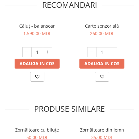
RECOMANDARI
Căluț - balansoar
Carte senzorială
1.590,00 MDL
260,00 MDL
ADAUGA IN COS
ADAUGA IN COS
PRODUSE SIMILARE
Zornăitoare cu biluțe
Zornăitoare din lemn
50,00 MDL
35,00 MDL