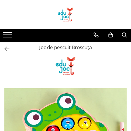
Alege Vârsta
1-2 ani
3-4 ani
Joc de pescuit Broscuța
5-7 ani
8-99 ani