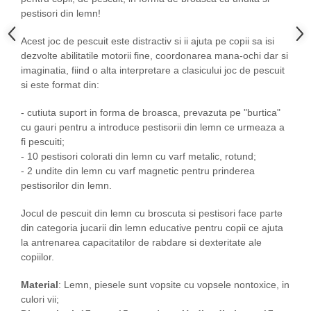
pestisori din lemn!
Acest joc de pescuit este distractiv si ii ajuta pe copii sa isi
dezvolte abilitatile motorii fine, coordonarea mana-ochi dar si
imaginatia, fiind o alta interpretare a clasicului joc de pescuit
si este format din:
- cutiuta suport in forma de broasca, prevazuta pe "burtica"
cu gauri pentru a introduce pestisorii din lemn ce urmeaza a
fi pescuiti;
- 10 pestisori colorati din lemn cu varf metalic, rotund;
- 2 undite din lemn cu varf magnetic pentru prinderea
pestisorilor din lemn.
Jocul de pescuit din lemn cu broscuta si pestisori face parte
din categoria jucarii din lemn educative pentru copii ce ajuta
la antrenarea capacitatilor de rabdare si dexteritate ale
copiilor.
Material
: Lemn, piesele sunt vopsite cu vopsele nontoxice, in
culori vii;