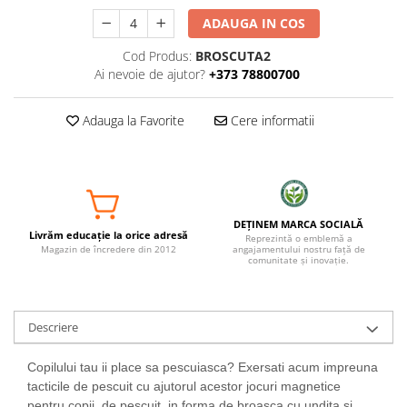
ADAUGA IN COS
Cod Produs:
BROSCUTA2
Ai nevoie de ajutor?
+373 78800700
Adauga la Favorite
Cere informatii
DEȚINEM MARCA SOCIALĂ
Livrăm educație la orice adresă
Reprezintă o emblemă a
Magazin de încredere din 2012
angajamentului nostru față de
comunitate și inovație.
Descriere
Copilului tau ii place sa pescuiasca? Exersati acum impreuna
tacticile de pescuit cu ajutorul acestor jocuri magnetice
pentru copii, de pescuit, in forma de broasca cu undita si